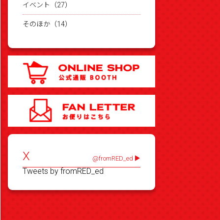
イベント（27）
そのほか（14）
X
@fromRED_ed
Tweets by fromRED_ed