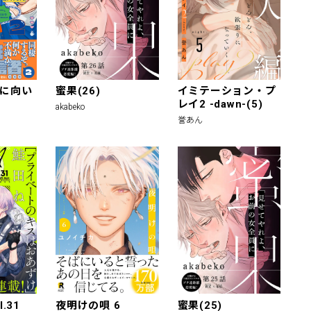
に向い
蜜果(26)
イミテーション・プ
レイ2 -dawn-(5)
akabeko
誉あん
l.31
夜明けの唄 6
蜜果(25)