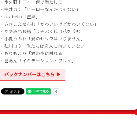
・歩久野トロイ「僕で満たして」
・宇井カシ「ヒーローなんかじゃない」
・akabeko「蜜果」
・さきしたせんむ「かわいいけどかわいくない」
・あやみね稜緒「うそぶく狐は花を咬む」
・小夏うみれ「愛のセリフはいりません」
・弘川コウ「俺たちは恋人に向いていない」
・もりもより「君の夜に触れる」
・誉あん「イミテーション・プレイ」
バックナンバーはこちら