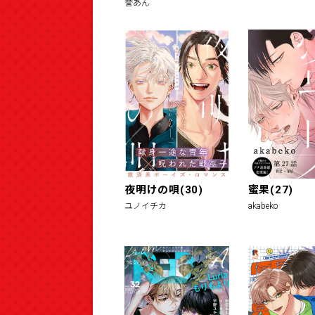
誉あん
夜明けの唄(30)
蜜果(27)
ユノイチカ
akabeko