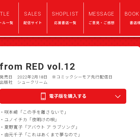
ITLE
SALES
SHOPLIST
MESSAGE
BOOK
トル一覧
配信サイト
応援書店一覧
ご意見・ご感想
書店
from RED vol.12
発売日 2022年2月18日
※コミックシーモア先行配信日
出版社 シュークリーム
電子版を購入する
・咲本﨑「この手を離さないで」
・ユノイチカ「夜明けの唄」
・夏野寛子「アバウト ア ラブソング」
・由元千子「これはあくまで夢なので」