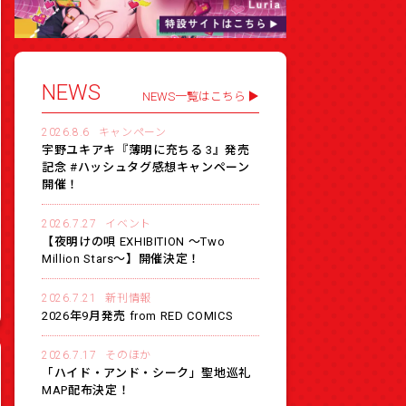
NEWS
NEWS一覧はこちら
2026.8.6
キャンペーン
宇野ユキアキ『薄明に充ちる 3』発売
記念 #ハッシュタグ感想キャンペーン
開催！
2026.7.27
イベント
【夜明けの唄 EXHIBITION 〜Two
Million Stars〜】開催決定！
2026.7.21
新刊情報
2026年9月発売 from RED COMICS
2026.7.17
そのほか
「ハイド・アンド・シーク」聖地巡礼
MAP配布決定！