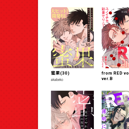
蜜果(30)
from RED vo
ver.B
akabeko