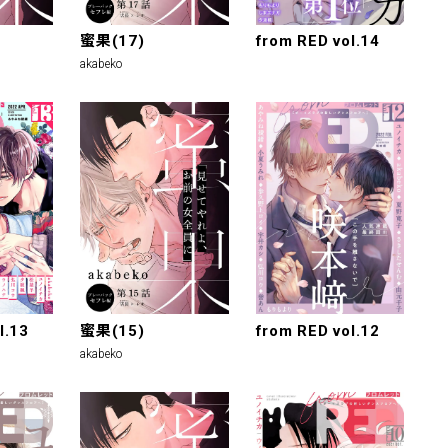
蜜果(17)
from RED vol.14
akabeko
l.13
蜜果(15)
from RED vol.12
akabeko