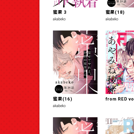
蜜果 3
蜜果(18)
akabeko
akabeko
蜜果(16)
from RED vo
akabeko