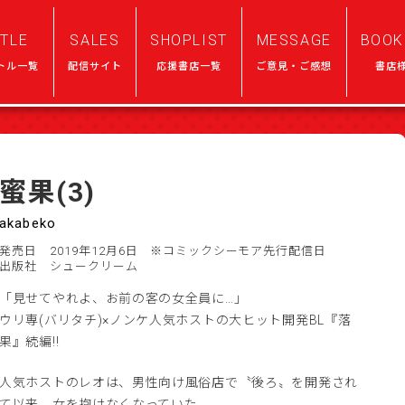
ITLE
SALES
SHOPLIST
MESSAGE
BOOK
トル一覧
配信サイト
応援書店一覧
ご意見・ご感想
書店
蜜果(3)
akabeko
発売日 2019年12月6日
※コミックシーモア先行配信日
出版社 シュークリーム
「見せてやれよ、お前の客の女全員に…」
ウリ専(バリタチ)×ノンケ人気ホストの大ヒット開発BL『落
果』続編!!
人気ホストのレオは、男性向け風俗店で〝後ろ〟を開発され
て以来、女を抱けなくなっていた。