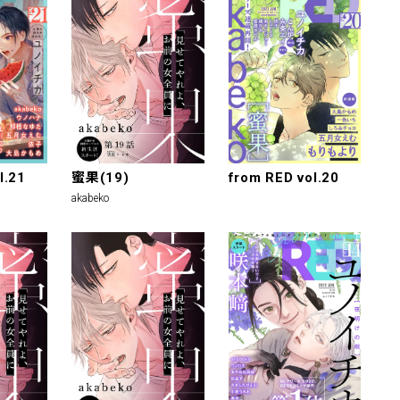
l.21
蜜果(19)
from RED vol.20
akabeko