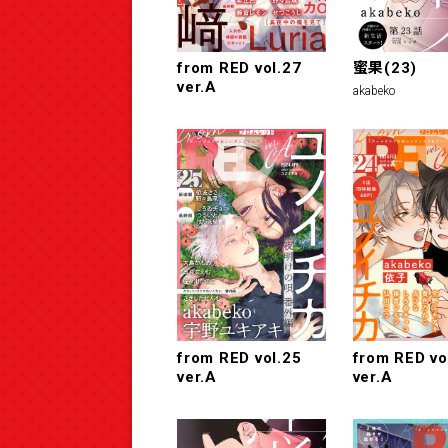
from RED vol.27
蜜果(23)
ver.A
akabeko
from RED vol.25
from RED vo
ver.A
ver.A