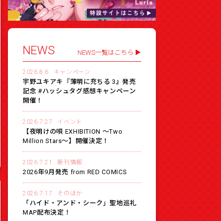
NEWS
NEWS一覧はこちら
2026.8.6
キャンペーン
宇野ユキアキ『薄明に充ちる 3』発売
記念 #ハッシュタグ感想キャンペーン
開催！
2026.7.27
イベント
【夜明けの唄 EXHIBITION 〜Two
Million Stars〜】開催決定！
2026.7.21
新刊情報
2026年9月発売 from RED COMICS
2026.7.17
そのほか
「ハイド・アンド・シーク」聖地巡礼
MAP配布決定！