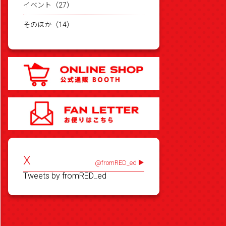
イベント（27）
そのほか（14）
X
@fromRED_ed
Tweets by fromRED_ed