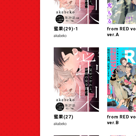
蜜果(29)-1
from RED vo
ver.A
akabeko
蜜果(27)
from RED vo
ver.B
akabeko