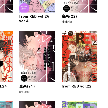
from RED vol.26
蜜果(22)
ver.A
akabeko
l.24
蜜果(21)
from RED vol.22
akabeko