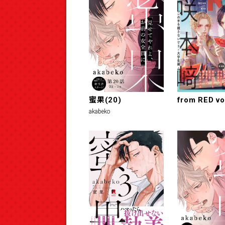
蜜果(20)
from RED vo
akabeko