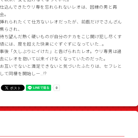
仕込んできたウリ専を忘れられないレオは、因縁の男と再
会。
挿れられたくて仕方ないレオだったが、前戯だけでさんざん
焦らされ、
待ち望んだ熱く硬いものが自分のナカをこじ開け犯し尽くす
頃には、度を超えた快楽にぐずぐずになっていた…。
事後「久しぶりにイけた」と告げられたレオ。ウリ専男は過
去にレオを抱いて以来イけなくなっていたのだった。
お互いでないと満足できないと気づいたふたりは、セフレと
して同棲を開始しー…!?