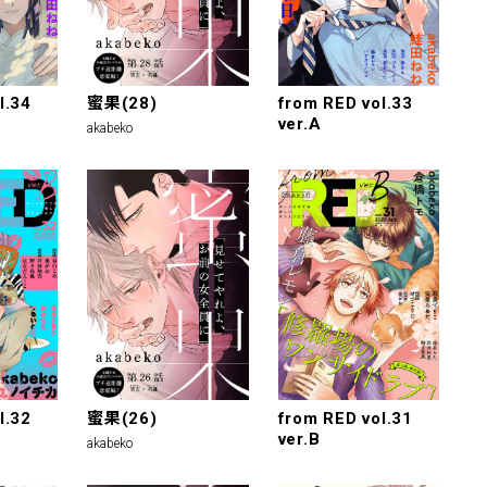
l.34
蜜果(28)
from RED vol.33
ver.A
akabeko
l.32
蜜果(26)
from RED vol.31
ver.B
akabeko