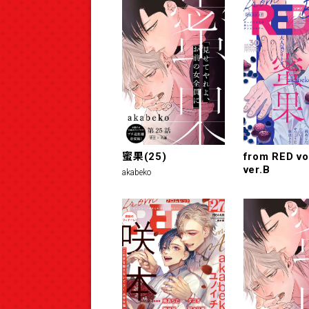
蜜果(25)
from RED vo
ver.B
akabeko