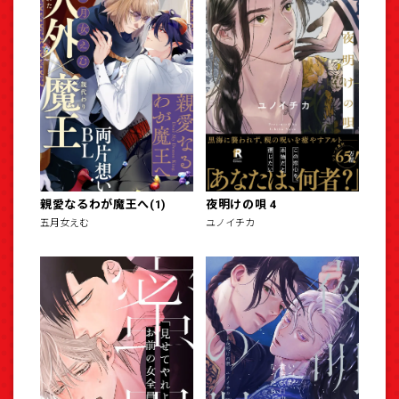
親愛なるわが魔王へ(1)
夜明けの唄 4
五月女えむ
ユノイチカ