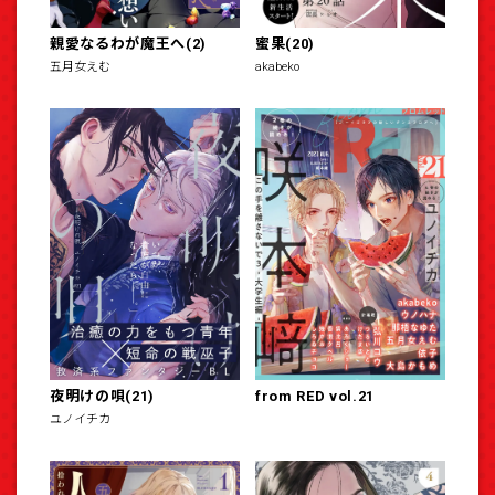
親愛なるわが魔王へ(2)
蜜果(20)
五月女えむ
akabeko
夜明けの唄(21)
from RED vol.21
ユノイチカ