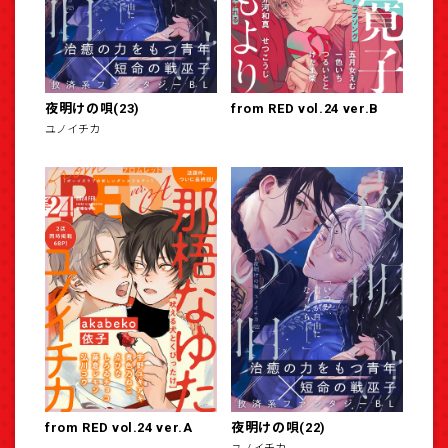
夜明けの唄(23)
from RED vol.24 ver.B
ユノイチカ
from RED vol.24 ver.A
夜明けの唄(22)