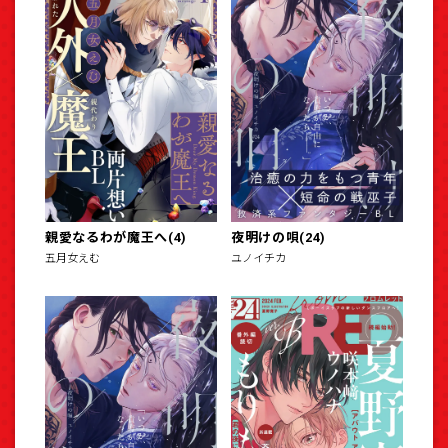
親愛なるわが魔王へ(4)
夜明けの唄(24)
五月女えむ
ユノイチカ