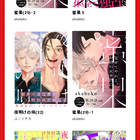
蜜果(29)-2
蜜果 5
akabeko
akabeko
夜明けの唄(32)
蜜果(29)-1
ユノイチカ
akabeko