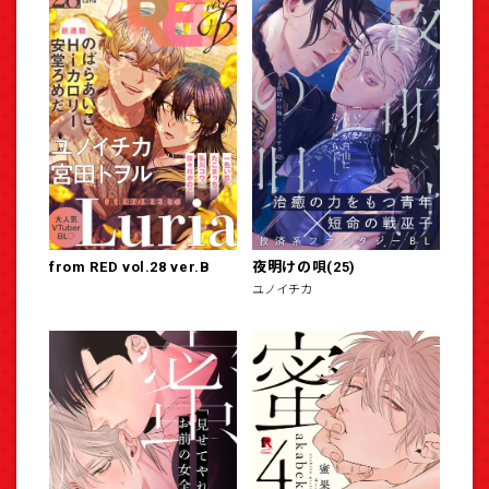
from RED vol.28 ver.B
夜明けの唄(25)
ユノイチカ