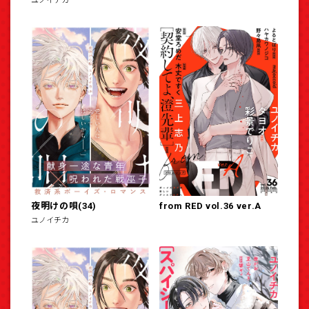
ユノイチカ
夜明けの唄(34)
from RED vol.36 ver.A
ユノイチカ