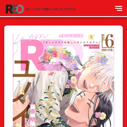
[ボーイズラブの新しいダンスフロアへ]