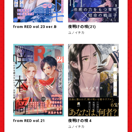
from RED vol.23 ver.B
夜明けの唄(21)
ユノイチカ
from RED vol.21
夜明けの唄 4
ユノイチカ