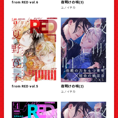
from RED vol.6
夜明けの唄(3)
ユノイチカ
from RED vol.5
夜明けの唄(2)
ユノイチカ