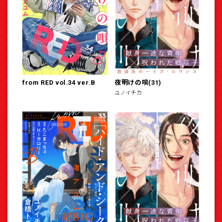
from RED vol.34 ver.B
夜明けの唄(31)
ユノイチカ