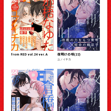
from RED vol.24 ver.A
夜明けの唄(22)
ユノイチカ