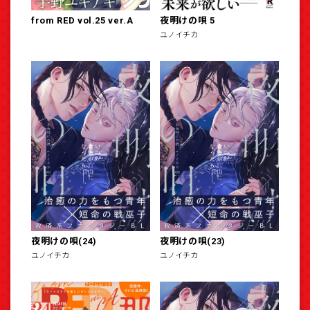
from RED vol.25 ver.A
夜明けの唄 5
ユノイチカ
夜明けの唄(24)
夜明けの唄(23)
ユノイチカ
ユノイチカ