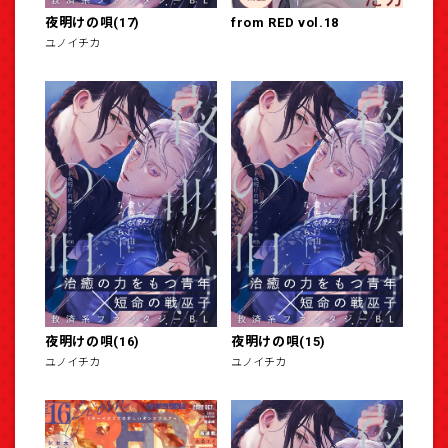
夜明けの唄(17)
from RED vol.18
ユノイチカ
夜明けの唄(16)
夜明けの唄(15)
ユノイチカ
ユノイチカ