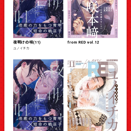
夜明けの唄(11)
from RED vol.12
ユノイチカ