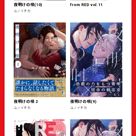
夜明けの唄(10)
from RED vol.11
ユノイチカ
夜明けの唄 2
夜明けの唄(9)
ユノイチカ
ユノイチカ