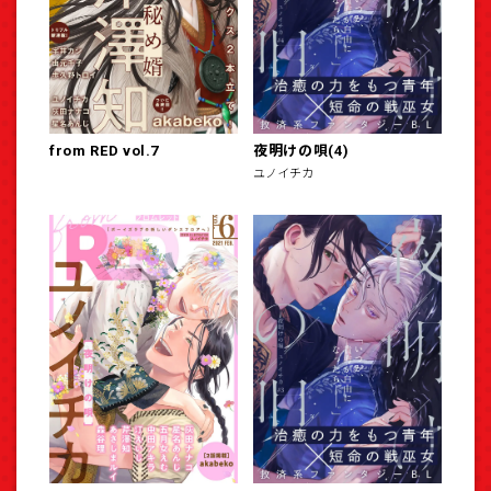
from RED vol.7
夜明けの唄(4)
ユノイチカ