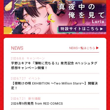
NEWS
NEWS一覧はこちら
2026.8.6
キャンペーン
宇野ユキアキ『薄明に充ちる 3』発売記念 #ハッシュタグ
感想キャンペーン開催！
2026.7.27
イベント
【夜明けの唄 EXHIBITION 〜Two Million Stars〜】開催決
定！
2026.7.21
新刊情報
2026年9月発売 from RED COMICS