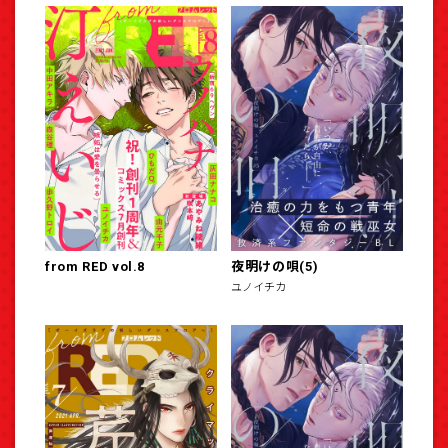
from RED vol.8
夜明けの唄(5)
ユノイチカ