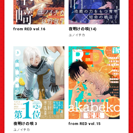
from RED vol.16
夜明けの唄(14)
ユノイチカ
夜明けの唄 3
from RED vol.15
ユノイチカ