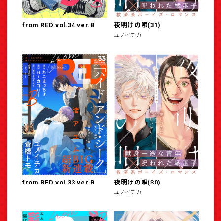
from RED vol.34 ver.B
夜明けの唄(31)
ユノイチカ
from RED vol.33 ver.B
夜明けの唄(30)
ユノイチカ