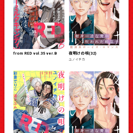
from RED vol.35 ver.B
夜明けの唄(32)
ユノイチカ