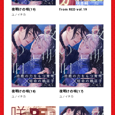
夜明けの唄(19)
from RED vol.19
ユノイチカ
夜明けの唄(18)
夜明けの唄(17)
ユノイチカ
ユノイチカ