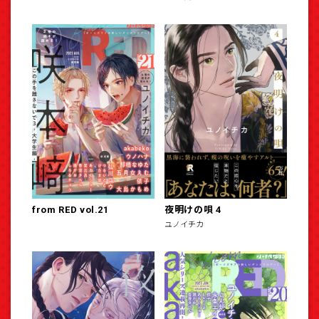
from RED vol.21
夜明けの唄 4
ユノイチカ