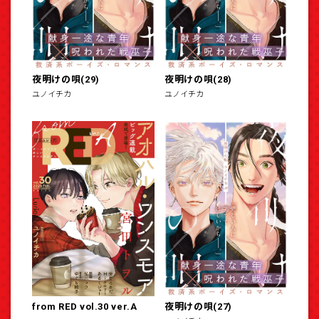
夜明けの唄(29)
夜明けの唄(28)
ユノイチカ
ユノイチカ
from RED vol.30 ver.A
夜明けの唄(27)