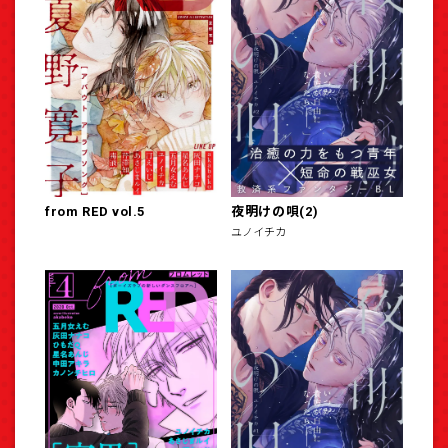
from RED vol.5
夜明けの唄(2)
ユノイチカ