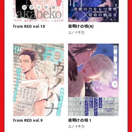
from RED vol.10
夜明けの唄(8)
ユノイチカ
from RED vol.9
夜明けの唄 1
ユノイチカ