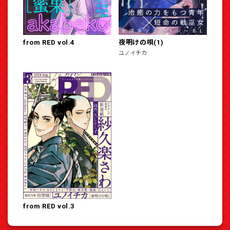
from RED vol.4
夜明けの唄(1)
ユノイチカ
from RED vol.3