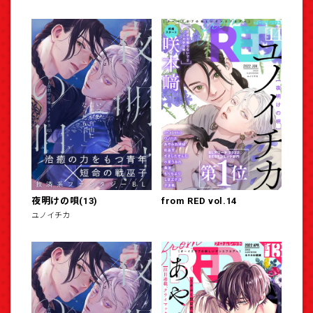
夜明けの唄(13)
from RED vol.14
ユノイチカ