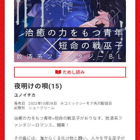
ためし読み
夜明けの唄(15)
ユノイチカ
発売日 2022年10月28日
※コミックシーモア先行配信日
出版社 シュークリーム
治癒の力をもつ青年×短命の戦巫子がおりなす、救済系フ
ァンタジーロマンス、開幕！
その島には、海からくる化け物と闘い、人々を守る巫子が