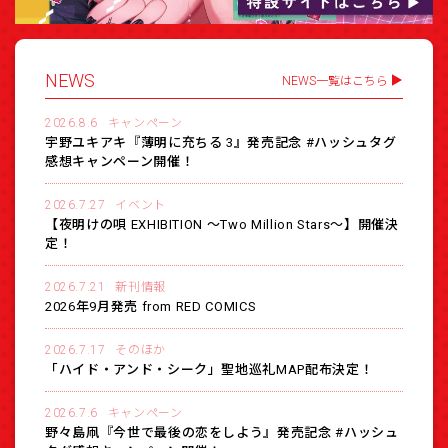
NEWS
NEWS一覧はこちら
2026.8.6
キャンペーン
宇野ユキアキ『薄明に充ちる 3』発売記念 #ハッシュタグ
感想キャンペーン開催！
2026.7.27
イベント
【夜明けの唄 EXHIBITION 〜Two Million Stars〜】開催決
定！
2026.7.21
新刊情報
2026年9月発売 from RED COMICS
2026.7.17
そのほか
「ハイド・アンド・シーク」聖地巡礼MAP配布決定！
2026.7.6
キャンペーン
野々島凧『今世で最後の恋をしよう』発売記念 #ハッシュ