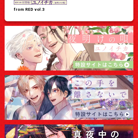
from RED vol.3