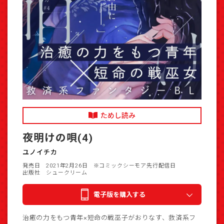
ためし読み
夜明けの唄(4)
ユノイチカ
発売日 2021年2月26日
※コミックシーモア先行配信日
出版社 シュークリーム
電子版を購入する
治癒の力をもつ青年×短命の戦巫子がおりなす、救済系フ