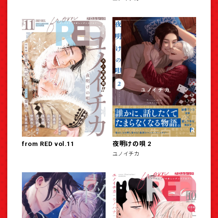
from RED vol.11
夜明けの唄 2
ユノイチカ