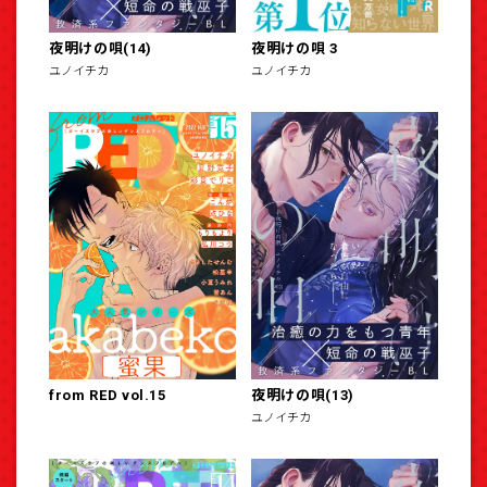
夜明けの唄(14)
夜明けの唄 3
ユノイチカ
ユノイチカ
from RED vol.15
夜明けの唄(13)
ユノイチカ