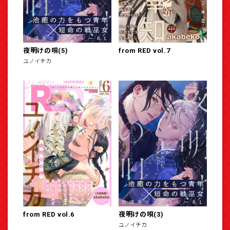
夜明けの唄(5)
from RED vol.7
ユノイチカ
from RED vol.6
夜明けの唄(3)
ユノイチカ