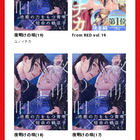
夜明けの唄(19)
from RED vol.19
ユノイチカ
夜明けの唄(18)
夜明けの唄(17)