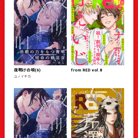
夜明けの唄(6)
from RED vol.8
ユノイチカ