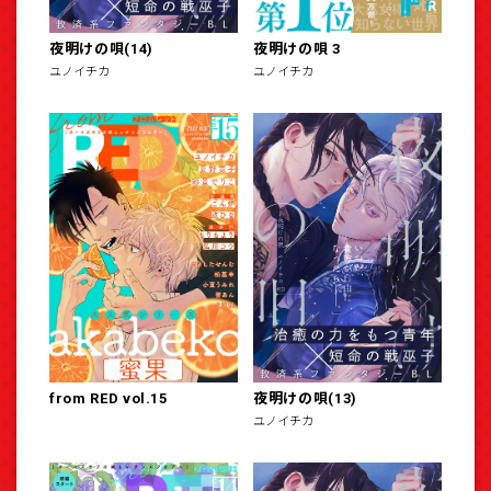
夜明けの唄(14)
夜明けの唄 3
ユノイチカ
ユノイチカ
from RED vol.15
夜明けの唄(13)
ユノイチカ