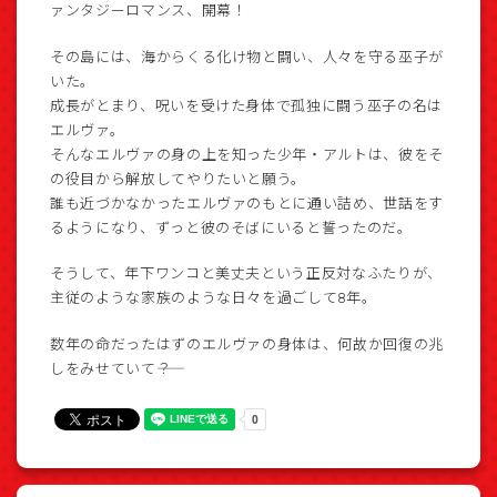
ァンタジーロマンス、開幕！
その島には、海からくる化け物と闘い、人々を守る巫子が
いた。
成長がとまり、呪いを受けた身体で孤独に闘う巫子の名は
エルヴァ。
そんなエルヴァの身の上を知った少年・アルトは、彼をそ
の役目から解放してやりたいと願う。
誰も近づかなかったエルヴァのもとに通い詰め、世話をす
るようになり、ずっと彼のそばにいると誓ったのだ。
そうして、年下ワンコと美丈夫という正反対なふたりが、
主従のような家族のような日々を過ごして8年。
数年の命だったはずのエルヴァの身体は、何故か回復の兆
しをみせていて――？