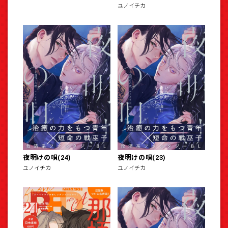
ユノイチカ
夜明けの唄(24)
夜明けの唄(23)
ユノイチカ
ユノイチカ