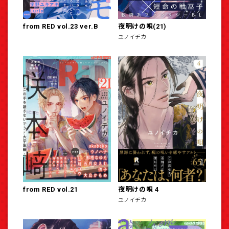
from RED vol.23 ver.B
夜明けの唄(21)
ユノイチカ
from RED vol.21
夜明けの唄 4
ユノイチカ