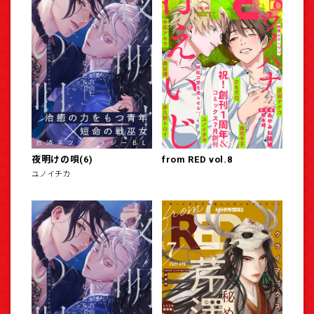
夜明けの唄(6)
from RED vol.8
ユノイチカ