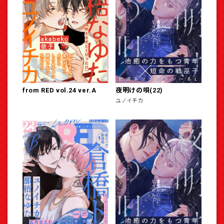
from RED vol.24 ver.A
夜明けの唄(22)
ユノイチカ