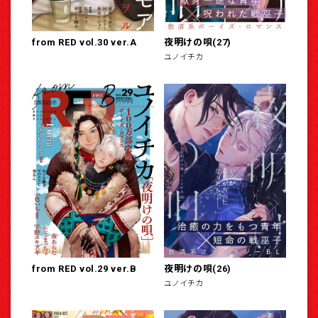
from RED vol.30 ver.A
夜明けの唄(27)
ユノイチカ
from RED vol.29 ver.B
夜明けの唄(26)
ユノイチカ