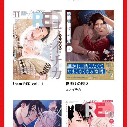
from RED vol.11
夜明けの唄 2
ユノイチカ