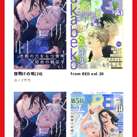
夜明けの唄(20)
from RED vol.20
ユノイチカ