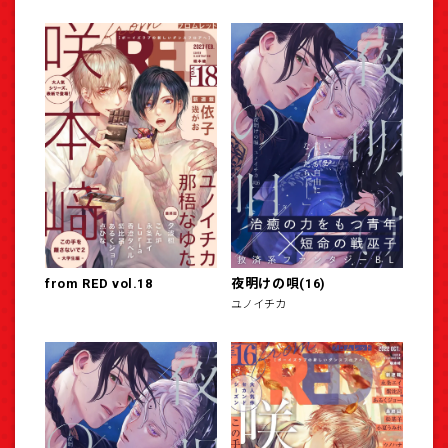
from RED vol.18
夜明けの唄(16)
ユノイチカ