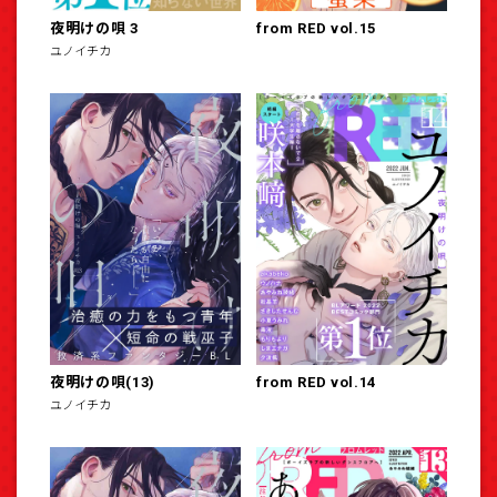
夜明けの唄 3
from RED vol.15
ユノイチカ
夜明けの唄(13)
from RED vol.14
ユノイチカ