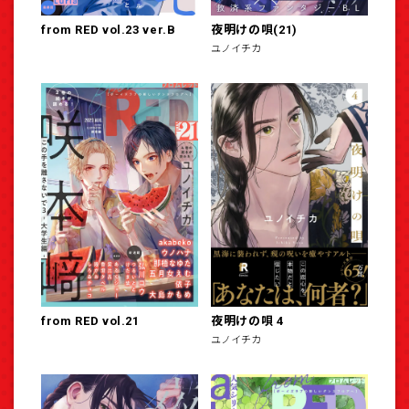
from RED vol.23 ver.B
夜明けの唄(21)
ユノイチカ
from RED vol.21
夜明けの唄 4
ユノイチカ