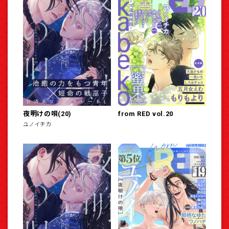
夜明けの唄(20)
from RED vol.20
ユノイチカ