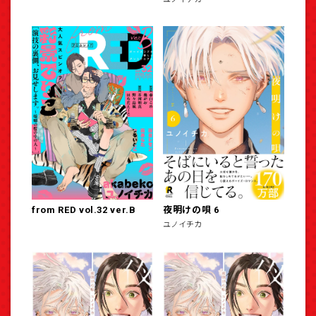
from RED vol.32 ver.B
夜明けの唄 6
ユノイチカ