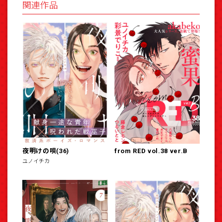
関連作品
夜明けの唄(36)
from RED vol.38 ver.B
ユノイチカ