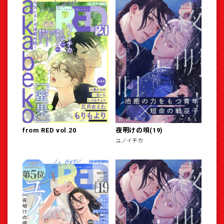
from RED vol.20
夜明けの唄(19)
ユノイチカ