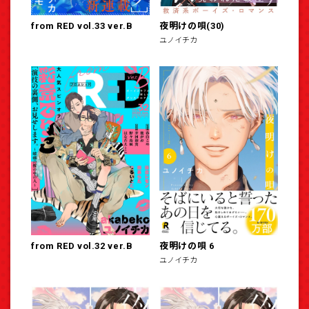
from RED vol.33 ver.B
夜明けの唄(30)
ユノイチカ
from RED vol.32 ver.B
夜明けの唄 6
ユノイチカ