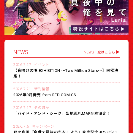
NEWS
NEWS一覧はこちら
2026.7.27
イベント
【夜明けの唄 EXHIBITION 〜Two Million Stars〜】開催決
定！
2026.7.21
新刊情報
2026年9月発売 from RED COMICS
2026.7.17
そのほか
「ハイド・アンド・シーク」聖地巡礼MAP配布決定！
2026.7.6
キャンペーン
野々島凧『今世で最後の恋をしよう』発売記念 #ハッシュ