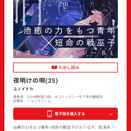
ためし読み
夜明けの唄(25)
ユノイチカ
発売日 2024年8月23日
※コミックシーモア先行配信日
出版社 シュークリーム
電子版を購入する
治癒の力をもつ青年×短命の戦巫子がおりなす、救済系フ