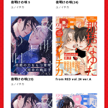
夜明けの唄 5
夜明けの唄(24)
ユノイチカ
ユノイチカ
夜明けの唄(23)
from RED vol.24 ver.A
ユノイチカ