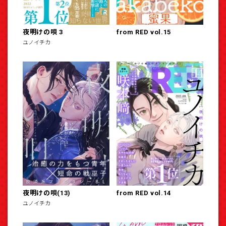
夜明けの唄 3
from RED vol.15
ユノイチカ
夜明けの唄(13)
from RED vol.14
ユノイチカ