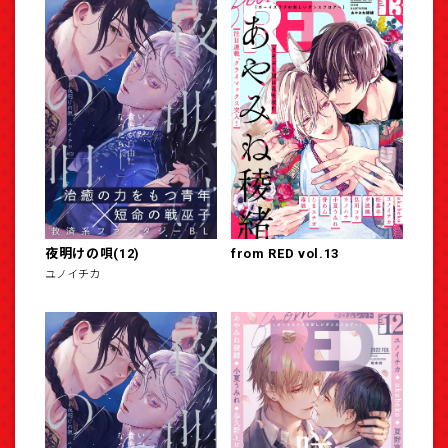
夜明けの唄(12)
from RED vol.13
ユノイチカ