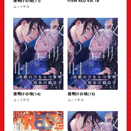
夜明けの唄(17)
from RED vol.18
ユノイチカ
夜明けの唄(16)
夜明けの唄(15)
ユノイチカ
ユノイチカ