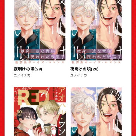
夜明けの唄(29)
夜明けの唄(28)
ユノイチカ
ユノイチカ