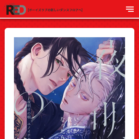
[ボーイズラブの新しいダンスフロアへ]