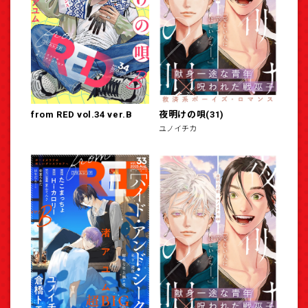
from RED vol.34 ver.B
夜明けの唄(31)
ユノイチカ