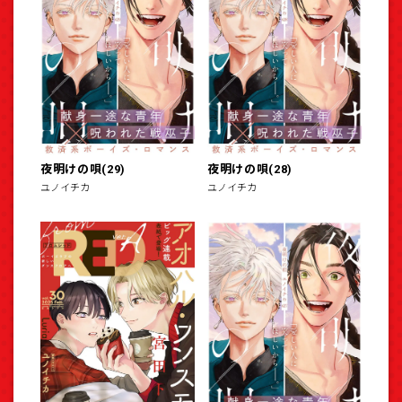
夜明けの唄(29)
夜明けの唄(28)
ユノイチカ
ユノイチカ