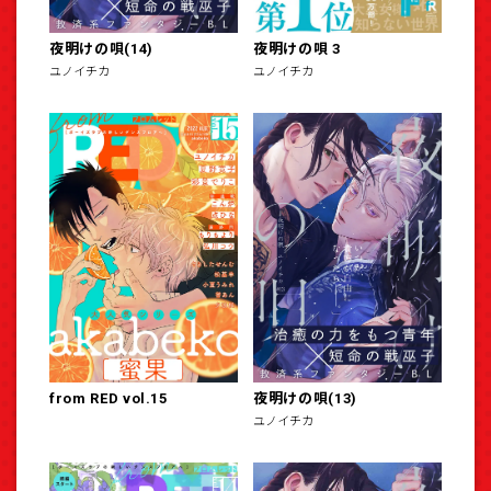
夜明けの唄(14)
夜明けの唄 3
ユノイチカ
ユノイチカ
from RED vol.15
夜明けの唄(13)
ユノイチカ