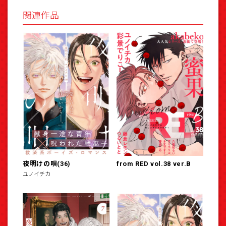
関連作品
夜明けの唄(36)
from RED vol.38 ver.B
ユノイチカ