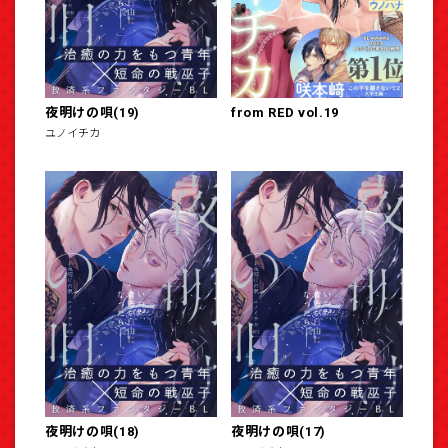
夜明けの唄(19)
from RED vol.19
ユノイチカ
夜明けの唄(18)
夜明けの唄(17)