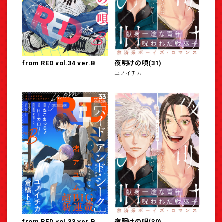
from RED vol.34 ver.B
夜明けの唄(31)
ユノイチカ
from RED vol.33 ver.B
夜明けの唄(30)