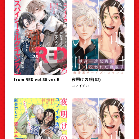
from RED vol.35 ver.B
夜明けの唄(32)
ユノイチカ