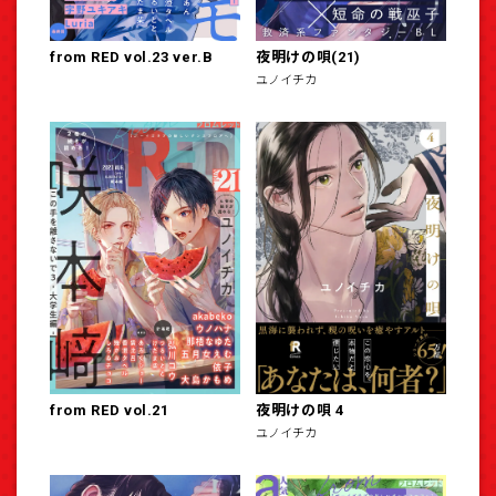
from RED vol.23 ver.B
夜明けの唄(21)
ユノイチカ
from RED vol.21
夜明けの唄 4
ユノイチカ