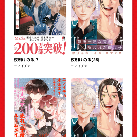
夜明けの唄 7
夜明けの唄(35)
ユノイチカ
ユノイチカ