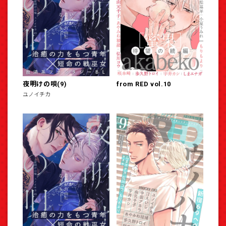
夜明けの唄(9)
from RED vol.10
ユノイチカ