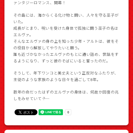
ァンタジーロマンス、開幕！
その島には、海からくる化け物と闘い、人々を守る巫子が
いた。
成長がとまり、呪いを受けた身体で孤独に闘う巫子の名は
エルヴァ。
そんなエルヴァの身の上を知った少年・アルトは、彼をそ
の役目から解放してやりたいと願う。
誰も近づかなかったエルヴァのもとに通い詰め、世話をす
るようになり、ずっと彼のそばにいると誓ったのだ。
そうして、年下ワンコと美丈夫という正反対なふたりが、
主従のような家族のような日々を過ごして8年。
数年の命だったはずのエルヴァの身体は、何故か回復の兆
しをみせていて――？