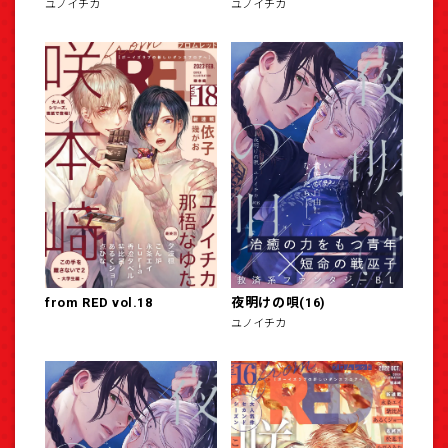
ユノイチカ
ユノイチカ
from RED vol.18
夜明けの唄(16)
ユノイチカ