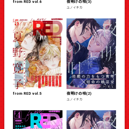
from RED vol.6
夜明けの唄(3)
ユノイチカ
from RED vol.5
夜明けの唄(2)
ユノイチカ