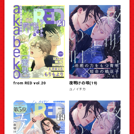
from RED vol.20
夜明けの唄(19)
ユノイチカ