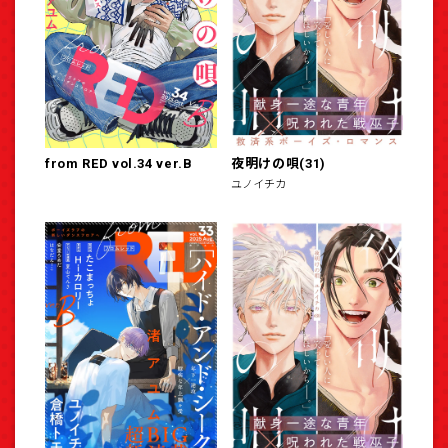
from RED vol.34 ver.B
夜明けの唄(31)
ユノイチカ