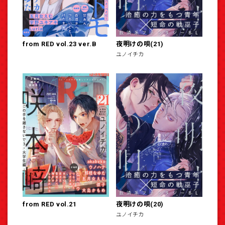
from RED vol.23 ver.B
夜明けの唄(21)
ユノイチカ
from RED vol.21
夜明けの唄(20)
ユノイチカ