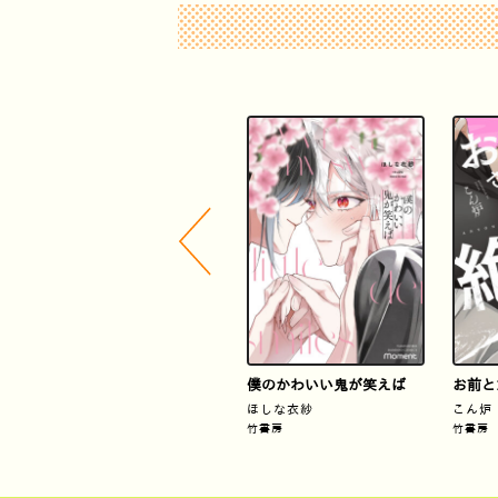
きみは最愛のステラ 下
僕のかわいい鬼が笑えば
お前と
楢島さち
ほしな衣紗
こん炉
竹書房
竹書房
竹書房