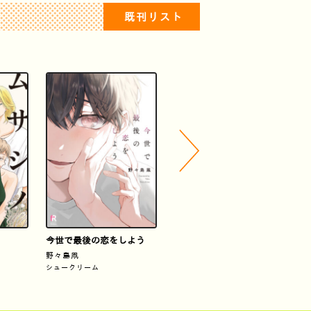
既刊リスト
今世で最後の恋をしよう
ハートビートエラー
野々島凧
文川じみ
佐
シュークリーム
竹書房
竹