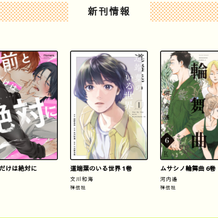
新刊情報
だけは絶対に
道端葉のいる世界 1巻
ムサシノ輪舞曲 6巻
文川和海
河内遙
祥伝社
祥伝社