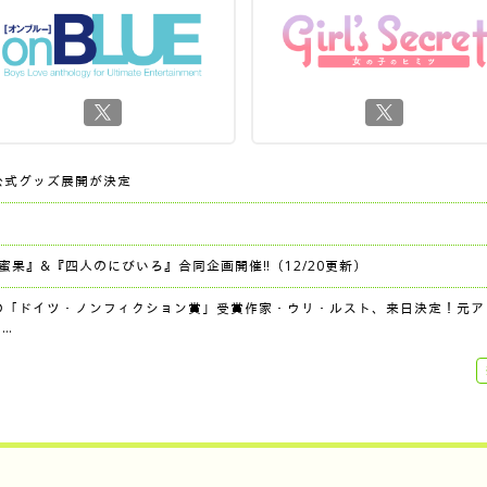
公式グッズ展開が決定
『蜜果』&『四人のにびいろ』合同企画開催‼︎（12/20更新）
の「ドイツ・ノンフィクション賞」受賞作家・ウリ・ルスト、来日決定！元ア
…