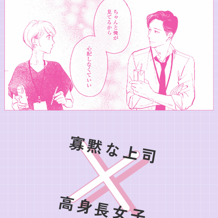
寡黙な上司
高身長女子