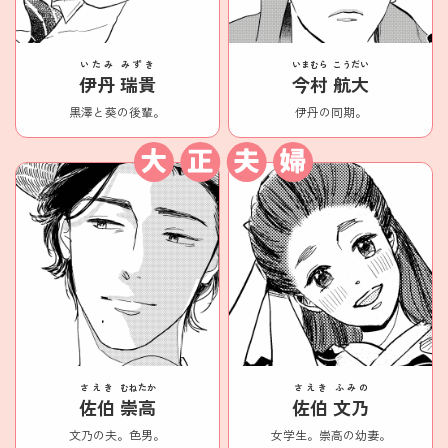
いたみ
みずき
いまむら
こうだい
伊丹
瑞貴
今村
航大
黒澤と葵の後輩。
伊丹の同期。
さえき
むねたか
さえき
ふみの
佐伯
崇高
佐伯
文乃
文乃の夫。色男。
女学生。崇高の幼妻。