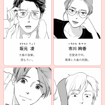
さかもと
りょう
いちかわ
あやか
坂元
凌
市川
絢香
大島の後輩。
恋愛迷子中。
涙もろい。
黒澤と大島の同期。