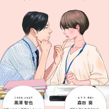
くろさわ
ともなり
もりた
あおい
黒澤
智也
森田
葵