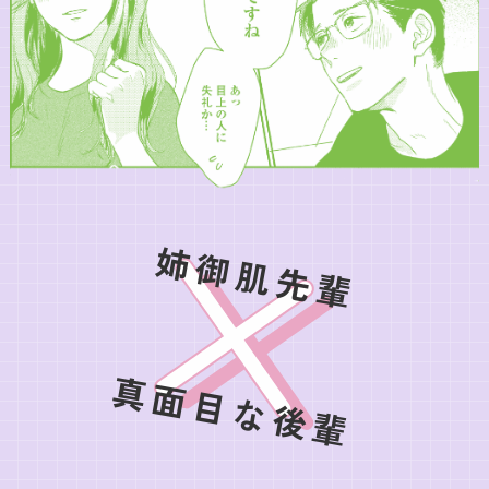
姉御肌先輩
真面目な後輩