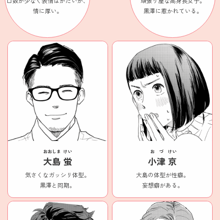
口数が少なく表情はかたいが、
頑張り屋な高身長女子。
情に厚い。
黒澤に惹かれている。
おおしま
けい
おづ
けい
大島
蛍
小津
京
気さくなガッシリ体型。
大島の体型が性癖。
黒澤と同期。
妄想癖がある。