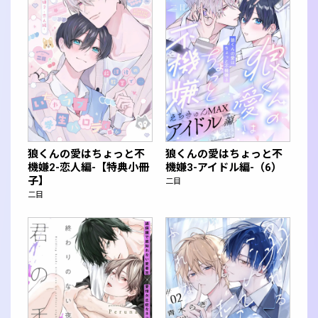
狼くんの愛はちょっと不
狼くんの愛はちょっと不
機嫌2-恋人編-【特典小冊
機嫌3-アイドル編-（6）
子】
二目
二目