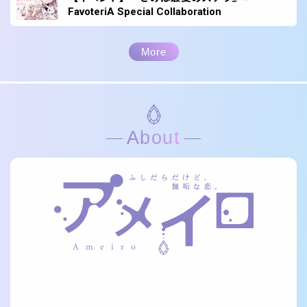
FavoteriA Special Collaboration
More
About