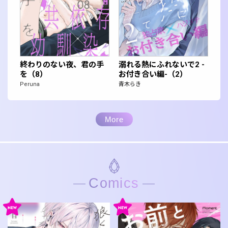
終わりのない夜、君の手
溺れる熱にふれないで2 -
を（8）
お付き合い編-（2）
Peruna
青木らき
More
Comics