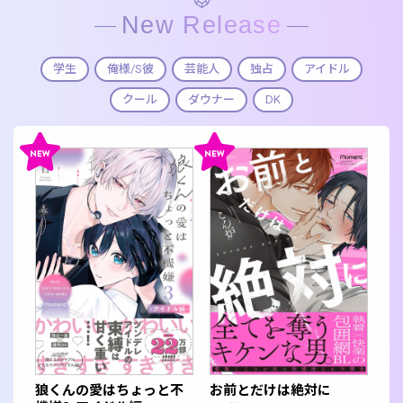
New Release
学生
俺様/S彼
芸能人
独占
アイドル
クール
ダウナー
DK
狼くんの愛はちょっと不
お前とだけは絶対に