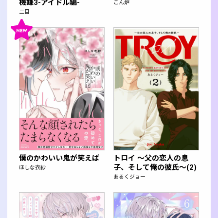
機嫌3-アイドル編-
こん炉
二目
僕のかわいい鬼が笑えば
トロイ ～父の恋人の息
子、そして俺の彼氏～(2)
ほしな衣紗
あるくジョー