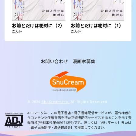
お前とだけは絶対に（2）
お前とだけは絶対に（1）
こん炉
こん炉
お問い合わせ
漫画家募集
© 2026
ShuCream Inc.
All Rights Reserved.
ABJマークは、この電子書店・電子書籍配信サービスが、著作権者か
らコンテンツ使用許諾を得た正規版配信サービスであることを示す登
録商標(登録番号第6091713号)です。詳しくは［ABJマーク］または
［電子出版制作・流通協議会］で検索してください。