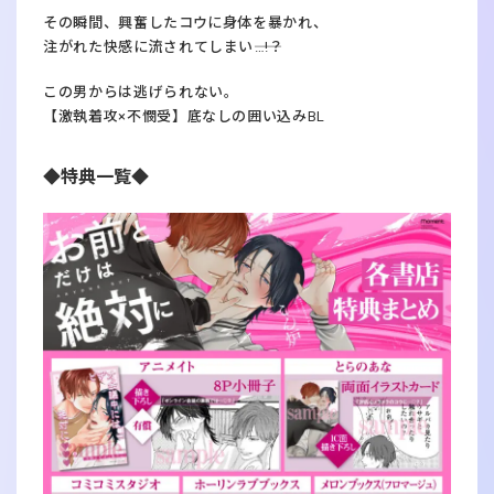
その瞬間、興奮したコウに身体を暴かれ、
注がれた快感に流されてしまい――…!？
この男からは逃げられない。
【激執着攻×不憫受】底なしの囲い込みBL
◆特典一覧◆