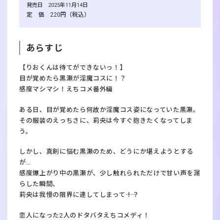
発売日 2025年11月14日
定 価 220円（税込）
あらすじ
【りおくんは待てができないっ！】
目が覚めたら黒瀬が淫魔コスに！？
感度マシマシ！えちコメ番外編
ある日、目が覚めたら何故か淫魔コス姿になっていた黒瀬。
その服装のえっちさに、莉央は今すぐ抱きたくなってしま
う。
しかし、真剣に悩む黒瀬のため、どうにか堪えようとする
が…
感度爆上がり中の黒瀬が、少し触れられただけで甘い声を漏
らした瞬間、
莉央は我慢の限界に達してしまって――！？
恋人になった2人のドタバタえちコメディ！