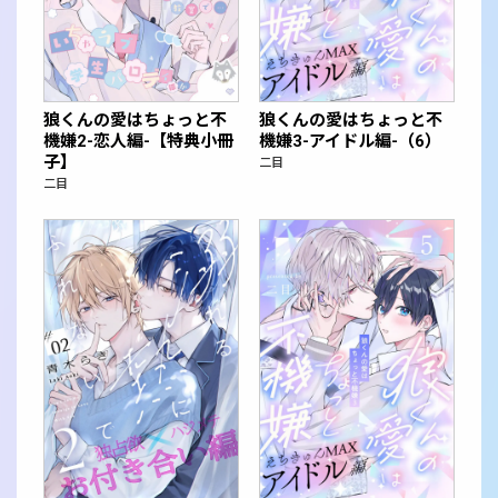
狼くんの愛はちょっと不
狼くんの愛はちょっと不
機嫌2-恋人編-【特典小冊
機嫌3-アイドル編-（6）
子】
二目
二目