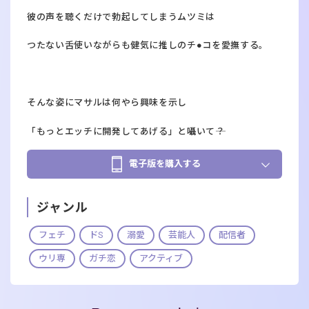
彼の声を聴くだけで勃起してしまうムツミは
つたない舌使いながらも健気に推しのチ●コを愛撫する。
そんな姿にマサルは何やら興味を示し
「もっとエッチに開発してあげる」と囁いて――？
電子版を購入する
ジャンル
フェチ
ドS
溺愛
芸能人
配信者
ウリ専
ガチ恋
アクティブ