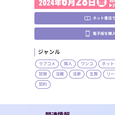
ネット書店
電子版を購
ジャンル
ラブコメ
隣人
ワンコ
ホット
狡猾
淫魔
淫夢
生贄
リー
契約
関連情報