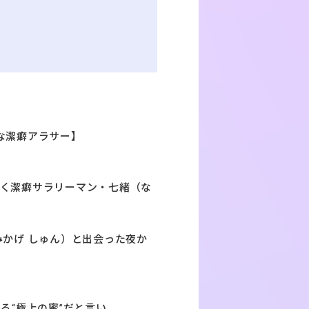
な潔癖アラサー】
抱く潔癖サラリーマン・七緒（な
みかげ しゅん）と出会った夜か
る“極上の蜜”だと言い