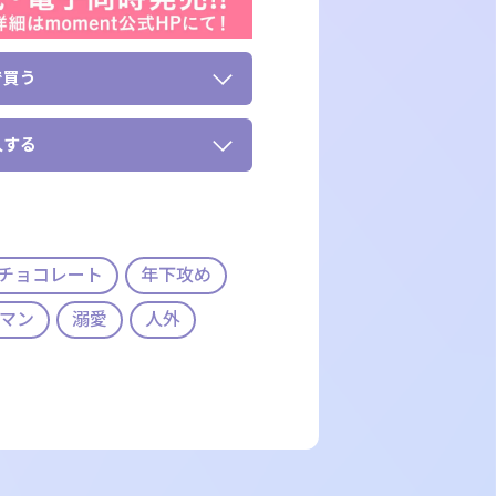
で買う
入する
チョコレート
年下攻め
マン
溺愛
人外