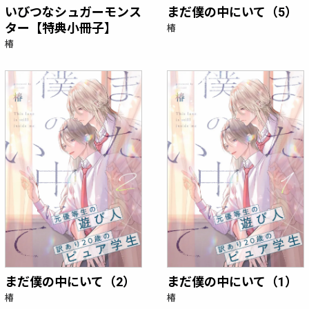
いびつなシュガーモンス
まだ僕の中にいて（5）
ター【特典小冊子】
椿
椿
まだ僕の中にいて（2）
まだ僕の中にいて（1）
椿
椿