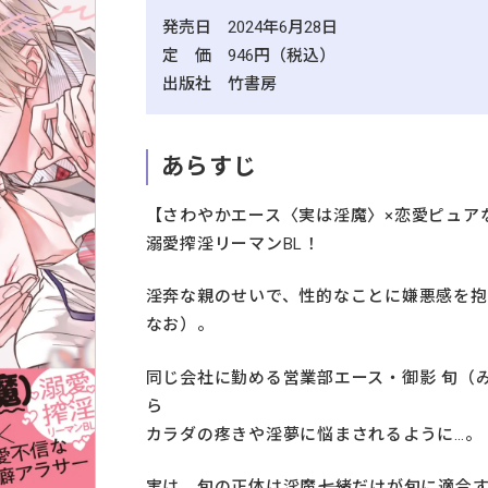
発売日 2024年6月28日
定 価 946円（税込）
出版社 竹書房
あらすじ
【さわやかエース〈実は淫魔〉×恋愛ピュア
溺愛搾淫リーマンBL！
淫奔な親のせいで、性的なことに嫌悪感を
なお）。
同じ会社に勤める営業部エース・御影 旬（
ら
カラダの疼きや淫夢に悩まされるように…。
実は、旬の正体は淫魔――七緒だけが旬に適合す