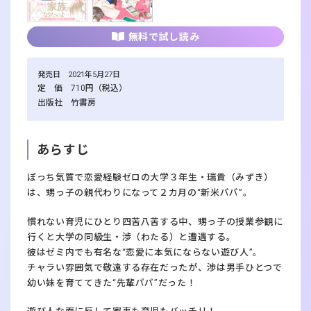
無料で試し読み
発売日 2021年5月27日
定 価 710円（税込）
出版社 竹書房
あらすじ
ぼっち気質で恋愛経験ゼロの大学３年生・瑞貴（みずき）
は、甥っ子の親代わりになって２カ月の“新米パパ”。
慣れない育児にひとり四苦八苦する中、甥っ子の授業参観に
行くと大学の同級生・渉（わたる）と遭遇する。
彼はゼミ内でも有名な“恋愛に本気にならない遊び人”。
チャラい雰囲気で敬遠する存在だったが、渉は男手ひとつで
幼い妹を育ててきた“先輩パパ”だった！