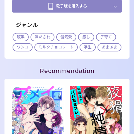
電子版を購入する
ジャンル
腹黒
ほだされ
健気受
癒し
子育て
ワンコ
ミルクチョコレート
学生
あまあま
Recommendation