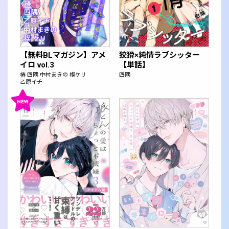
【無料BLマガジン】アメ
狡猾×純情ラブシッター
イロ vol.3
【単話】
椿
四隅
中村まきの
楔ケリ
四隅
乙原イチ