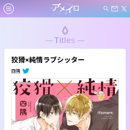
Titles
狡猾×純情ラブシッター
四隅