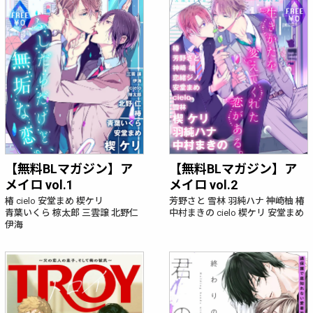
【無料BLマガジン】ア
【無料BLマガジン】ア
メイロ vol.1
メイロ vol.2
椿
cielo
安堂まめ
楔ケリ
芳野さと
雪林
羽純ハナ
神崎柚
椿
青葉いくら
椋太郎
三雲譲
北野仁
中村まきの
cielo
楔ケリ
安堂まめ
伊海