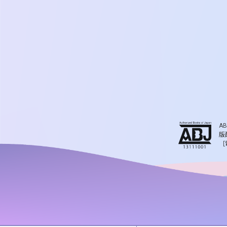
A
版
［