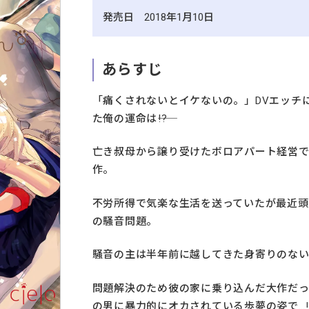
発売日 2018年1月10日
あらすじ
「痛くされないとイケないの。」DVエッチ
た俺の運命は――!?
亡き叔母から譲り受けたボロアパート経営
作。
不労所得で気楽な生活を送っていたが最近
の騒音問題。
騒音の主は半年前に越してきた身寄りのな
問題解決のため彼の家に乗り込んだ大作だ
の男に暴力的にオカされている歩夢の姿で…!