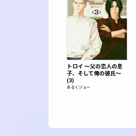
トロイ ～父の恋人の息
子、そして俺の彼氏～
(3)
あるくジョー