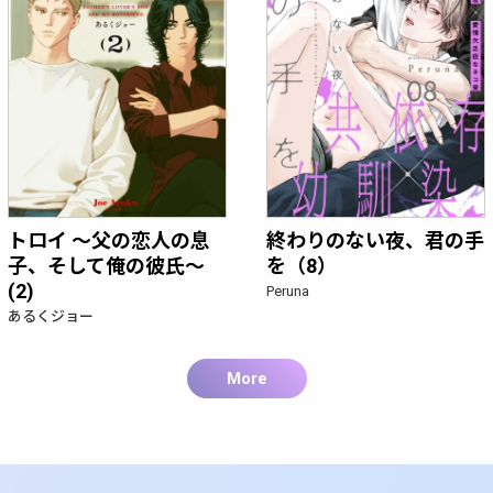
トロイ ～父の恋人の息
終わりのない夜、君の手
子、そして俺の彼氏～
を（8）
(2)
Peruna
あるくジョー
More