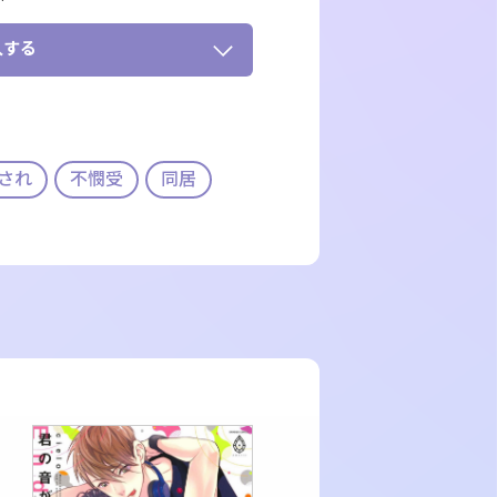
入する
され
不憫受
同居