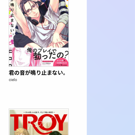
君の音が鳴り止まない。
cielo