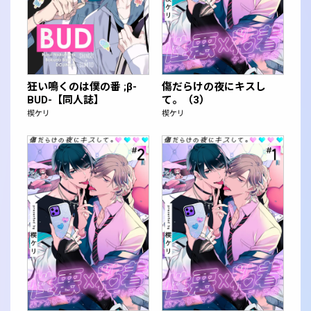
狂い鳴くのは僕の番 ;β-
傷だらけの夜にキスし
BUD-【同人誌】
て。（3）
楔ケリ
楔ケリ