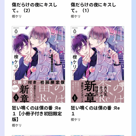
傷だらけの夜にキスし
傷だらけの夜にキスし
て。（2）
て。（1）
楔ケリ
楔ケリ
狂い鳴くのは僕の番 :Re
狂い鳴くのは僕の番 :Re
１【小冊子付き初回限定
１
版】
楔ケリ
楔ケリ