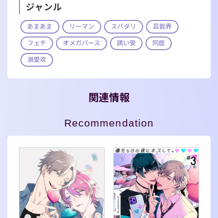
ジャンル
あまあま
リーマン
スパダリ
芸能界
フェチ
オメガバース
誘い受
同居
溺愛攻
関連情報
Recommendation