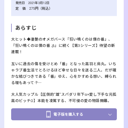
発売日 2021年3月12日
定 価 275円（税込）
あらすじ
大ヒット◆凄艶のオメガバース『狂い鳴くのは僕の番』、
『狂い鳴くのは僕の番 ;β』に続く【第3シリーズ】待望の新
連載！
互いに過去の傷を受けとめ「番」となった高羽と烏丸。いち
ゃラブ番生活でとろけるほど幸せな日々を送る二人。だが確
かな結びつきである「番」ゆえ、心をかすめる想い、縛られ
る理もあって――？
大人気カップル【圧倒的“雄”スパダリ年下α×愛し下手な元孤
高のビッチΩ】本能を凌駕する、不可侵の愛の物語――開幕。
電子版を購入する