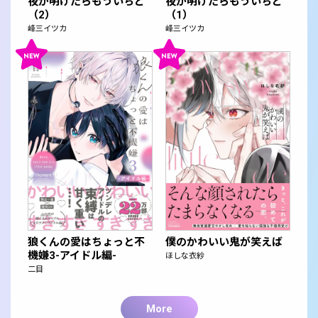
夜が明けたらもういちど
夜が明けたらもういちど
（2）
（1）
峰三イツカ
峰三イツカ
狼くんの愛はちょっと不
僕のかわいい鬼が笑えば
機嫌3-アイドル編-
ほしな衣紗
二目
More