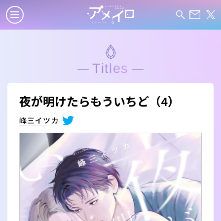
Titles
夜が明けたらもういちど（4）
峰三イツカ