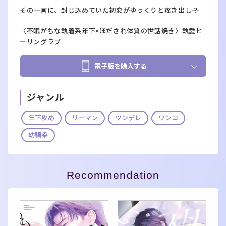
その一言に、封じ込めていた初恋がゆっくりと疼き出し――？
〈不眠がちな執着系年下×ほだされ体質の世話焼き〉執愛ヒ
ーリングラブ
電子版を購入する
ジャンル
年下攻め
リーマン
ツンデレ
ワンコ
幼馴染
Recommendation