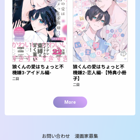
狼くんの愛はちょっと不
狼くんの愛はちょっと不
機嫌3-アイドル編-
機嫌2-恋人編-【特典小冊
子】
二目
二目
More
お問い合わせ
漫画家募集