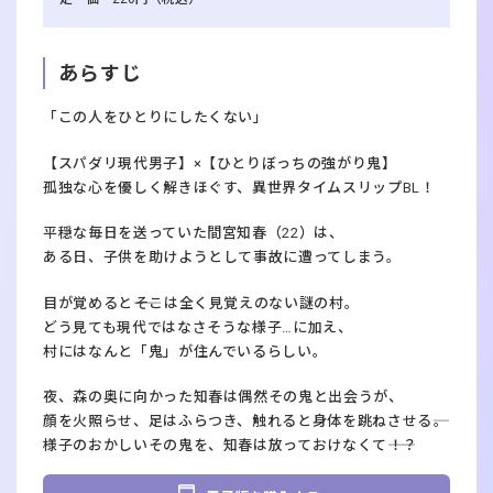
あらすじ
「この人をひとりにしたくない」
【スパダリ現代男子】×【ひとりぼっちの強がり鬼】
孤独な心を優しく解きほぐす、異世界タイムスリップBL！
平穏な毎日を送っていた間宮知春（22）は、
ある日、子供を助けようとして事故に遭ってしまう。
目が覚めると――そこは全く見覚えのない謎の村。
どう見ても現代ではなさそうな様子…に加え、
村にはなんと「鬼」が住んでいるらしい。
夜、森の奥に向かった知春は偶然その鬼と出会うが、
顔を火照らせ、足はふらつき、触れると身体を跳ねさせる――。
様子のおかしいその鬼を、知春は放っておけなくて――！？