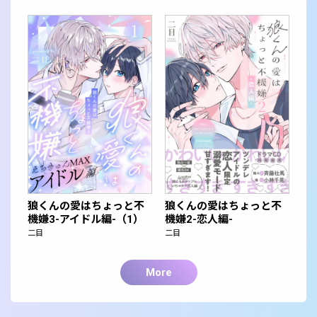
狼くんの愛はちょっと不
狼くんの愛はちょっと不
機嫌3-アイドル編-（1）
機嫌2-恋人編-
二目
二目
More