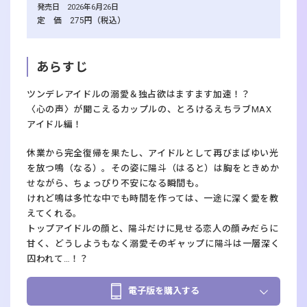
発売日 2026年6月26日
定 価 275円（税込）
あらすじ
ツンデレアイドルの溺愛＆独占欲はますます加速！？
〈心の声〉が聞こえるカップルの、とろけるえちラブMAX
アイドル編！
休業から完全復帰を果たし、アイドルとして再びまばゆい光
を放つ鳴（なる）。その姿に陽斗（はると）は胸をときめか
せながら、ちょっぴり不安になる瞬間も。
けれど鳴は多忙な中でも時間を作っては、一途に深く愛を教
えてくれる。
トップアイドルの顔と、陽斗だけに見せる恋人の顔――みだらに
甘く、どうしようもなく溺愛――そのギャップに陽斗は一層深く
囚われて…！？
電子版を購入する