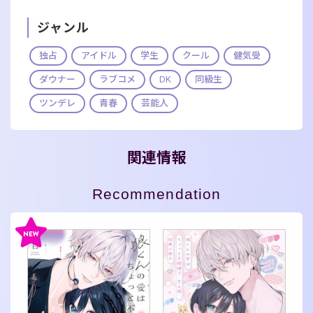
ジャンル
独占
アイドル
学生
クール
健気受
ダウナー
ラブコメ
DK
同級生
ツンデレ
青春
芸能人
関連情報
Recommendation