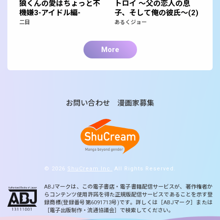
狼くんの愛はちょっと不
トロイ ～父の恋人の息
機嫌3-アイドル編-
子、そして俺の彼氏～(2)
二目
あるくジョー
More
お問い合わせ
漫画家募集
© 2026
ShuCream Inc.
All Rights Reserved.
ABJマークは、この電子書店・電子書籍配信サービスが、著作権者か
らコンテンツ使用許諾を得た正規版配信サービスであることを示す登
録商標(登録番号第6091713号)です。詳しくは［ABJマーク］または
［電子出版制作・流通協議会］で検索してください。