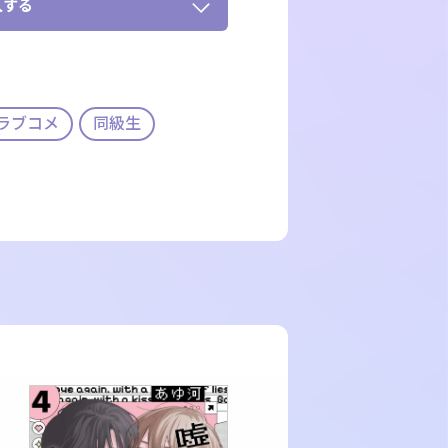
入する
ラブコメ
同級生