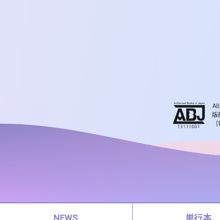
A
版
［
NEWS
単行本