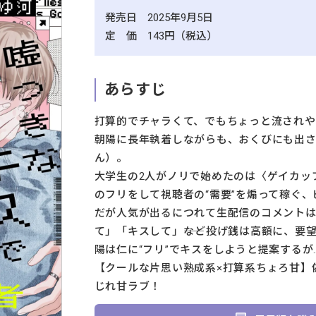
発売日 2025年9月5日
定 価 143円（税込）
あらすじ
打算的でチャラくて、でもちょっと流されや
朝陽に長年執着しながらも、おくびにも出
ん）。
大学生の2人がノリで始めたのは〈ゲイカッ
のフリをして視聴者の“需要”を煽って稼ぐ
だが人気が出るにつれて生配信のコメント
て」「キスして」――など投げ銭は高額に、要
陽は仁に“フリ”でキスをしようと提案するが
【クールな片思い熟成系×打算系ちょろ甘】
じれ甘ラブ！