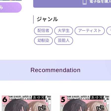
電子版を購
み
ジャンル
配信者
大学生
アーティスト
幼馴染
芸能人
Recommendation