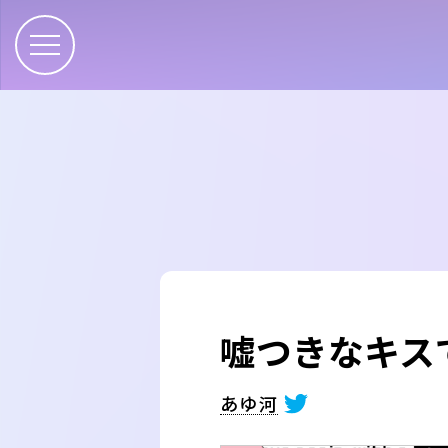
嘘つきなキス
あゆ河