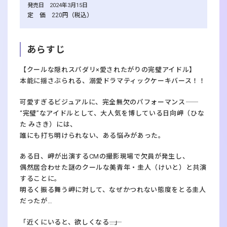
発売日 2024年3月15日
定 価 220円（税込）
あらすじ
【クールな隠れスパダリ×愛されたがりの完璧アイドル】
本能に揺さぶられる、溺愛ドラマティックケーキバース！！
可愛すぎるビジュアルに、完全無欠のパフォーマンス――
“完璧”なアイドルとして、大人気を博している日向岬（ひな
た みさき）には、
誰にも打ち明けられない、ある悩みがあった。
ある日、岬が出演するCMの撮影現場で欠員が発生し、
偶然居合わせた謎のクールな美青年・圭人（けいと）と共演
することに。
明るく振る舞う岬に対して、なぜかつれない態度をとる圭人
だったが…
「近くにいると、欲しくなる――…」