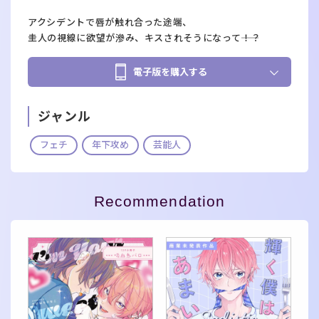
アクシデントで唇が触れ合った途端、
圭人の視線に欲望が滲み、キスされそうになって――！？
電子版を購入する
ジャンル
フェチ
年下攻め
芸能人
Recommendation