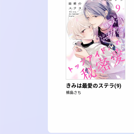
きみは最愛のステラ(9)
楢島さち