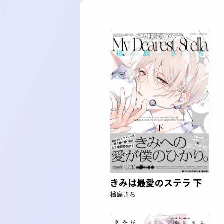
きみは最愛のステラ 下
楢島さち