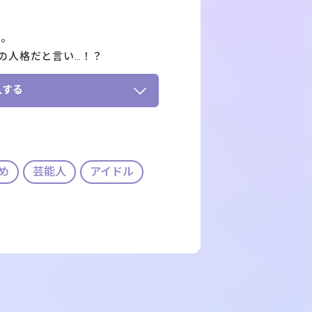
ろ。
の人格だと言い…！？
入する
め
芸能人
アイドル