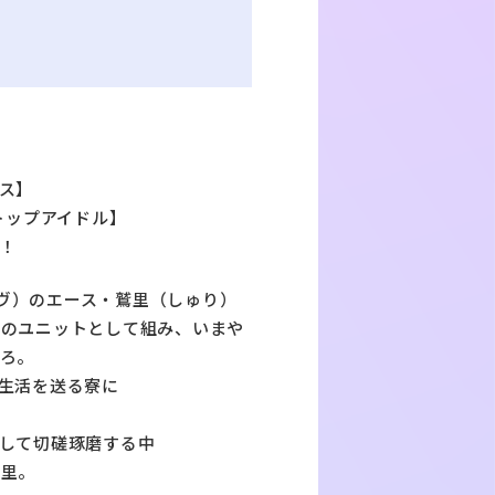
ス】
トップアイドル】
！
スダヴ）のエース・鷲里（しゅり）
幻のユニットとして組み、いまや
ろ。
共同生活を送る寮に
して切磋琢磨する中
鷲里。