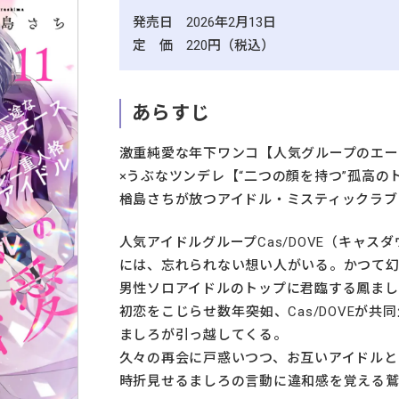
発売日 2026年2月13日
定 価 220円（税込）
あらすじ
激重純愛な年下ワンコ【人気グループのエー
×うぶなツンデレ【“二つの顔を持つ”孤高の
楢島さちが放つアイドル・ミスティックラブ
人気アイドルグループCas/DOVE（キャ
には、忘れられない想い人がいる。かつて
男性ソロアイドルのトップに君臨する鳳まし
初恋をこじらせ数年――突如、Cas/DOVEが
ましろが引っ越してくる。
久々の再会に戸惑いつつ、お互いアイドルと
時折見せるましろの言動に違和感を覚える