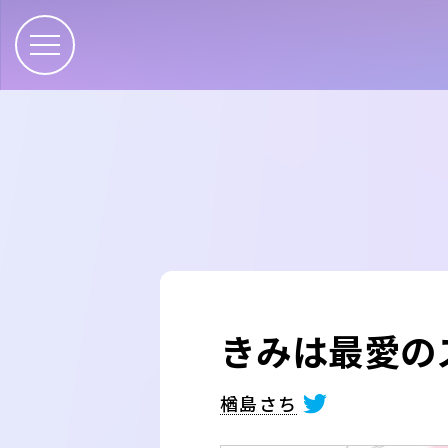
きみは最愛のス
楢島さち