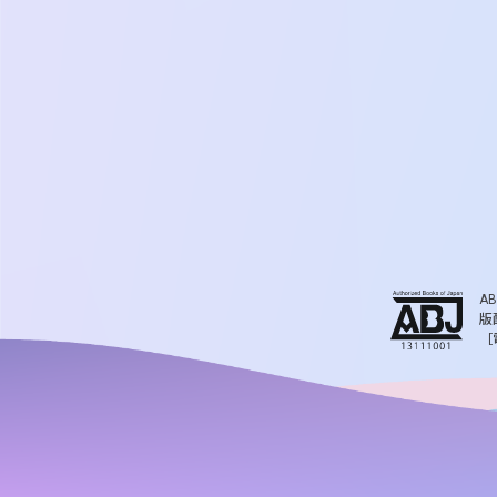
A
版
［