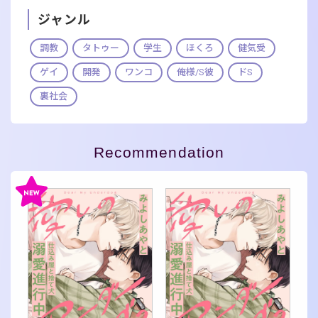
ジャンル
調教
タトゥー
学生
ほくろ
健気受
ゲイ
開発
ワンコ
俺様/S彼
ドS
裏社会
Recommendation