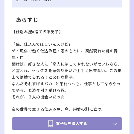
あらすじ
【仕込み屋×捨て犬系男子】
「俺、仕込んでほしいんスけど」
ゲイ風俗で働く仕込み屋・忍のもとに、突然現れた謎の青
年・仁。
聞けば、好きな人に「恋人にはしてやれないがセフレなら」
と言われ、セックスを頑張りたいが上手く出来ない。このま
までは捨てられる！と必死な様子。
なんだそれすげえバカ…と呆れつつも、仕事としてならやっ
てやる、と渋々引き受ける忍。
それが、２人の出会いだった──
夜の世界で生きる仕込み屋、今、純愛の淵に立つ。
電子版を購入する