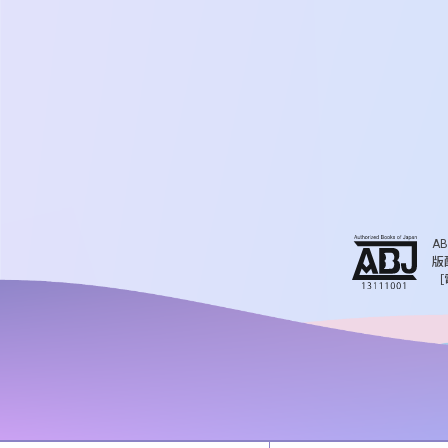
A
版
［