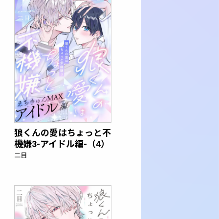
狼くんの愛はちょっと不
機嫌3-アイドル編-（4）
二目