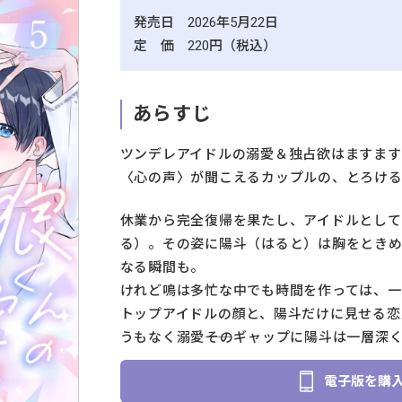
発売日 2026年5月22日
定 価 220円（税込）
あらすじ
ツンデレアイドルの溺愛＆独占欲はますます
〈心の声〉が聞こえるカップルの、とろける
休業から完全復帰を果たし、アイドルとし
る）。その姿に陽斗（はると）は胸をとき
なる瞬間も。
けれど鳴は多忙な中でも時間を作っては、一
トップアイドルの顔と、陽斗だけに見せる恋人
うもなく溺愛――そのギャップに陽斗は一層深
電子版を購