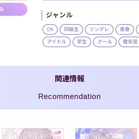
み
ジャンル
DK
同級生
ツンデレ
青春
アイドル
学生
クール
健気受
関連情報
Recommendation