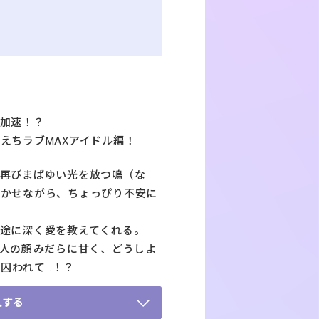
加速！？
えちラブMAXアイドル編！
て再びまばゆい光を放つ鳴（な
めかせながら、ちょっぴり不安に
途に深く愛を教えてくれる。
の顔――みだらに甘く、どうしよ
く囚われて…！？
入する