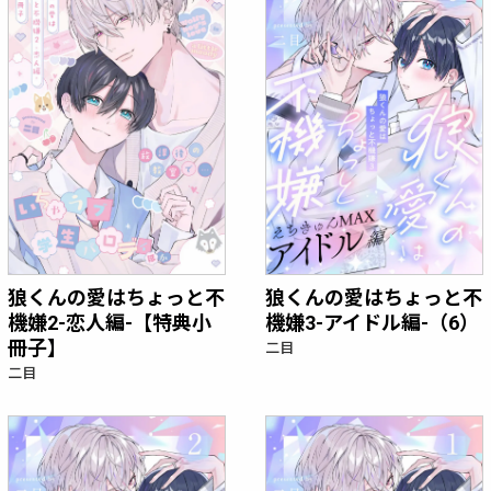
狼くんの愛はちょっと不
狼くんの愛はちょっと不
機嫌2-恋人編-【特典小
機嫌3-アイドル編-（6）
冊子】
二目
二目