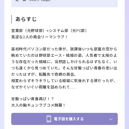
あらすじ
営業部（元野球部）×システム部（元PC部）
真逆な2人の再会リーマンラブ！
高校時代パソコン部だった律が、放課後いつも部室の窓から
眺めていたのは野球部エース・結城の姿。人気者で太陽のよ
うな存在だった結城に、当然話しかけられるはずもなく、い
つも遠くから見つめていた。そんな甘酸っぱい青春の思い出――
だったはずが、転職先で奇跡の再会。
相変わらずキラキラしている結城に気後れする律だったが、
なぜかぐいぐい距離を詰められて……
甘酸っぱい青春再び！？
大人の胸キュンラブコメ開幕！
電子版を購入する