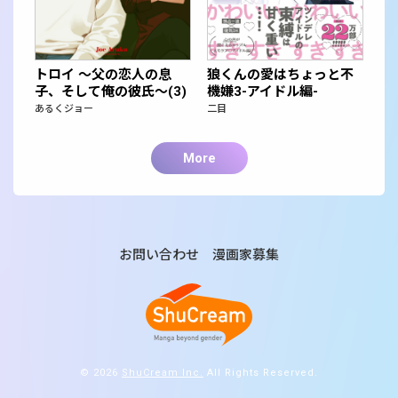
トロイ ～父の恋人の息
狼くんの愛はちょっと不
子、そして俺の彼氏～(3)
機嫌3-アイドル編-
あるくジョー
二目
More
お問い合わせ
漫画家募集
© 2026
ShuCream Inc.
All Rights Reserved.