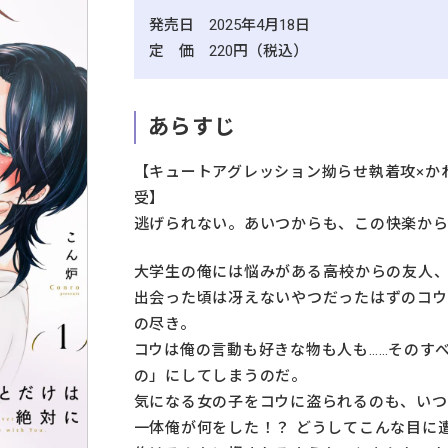
発売日 2025年4月18日
定 価 220円（税込）
あらすじ
【キュートアグレッション拗らせ執着攻×か
受】
逃げられない。あいつからも、この快楽か
大学生の俺には悩みがある――高校からの友人
出会った頃は冴えないやつだったはずのコ
の尽き。
コウは俺の言動も好きな物も人も……そのす
の」にしてしまうのだ。
気になる女の子をコウに盗られるのも、いつ
一体俺が何をした！？ どうしてこんな目に