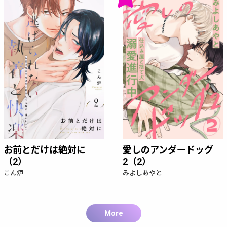
お前とだけは絶対に
愛しのアンダードッグ
（2）
2（2）
こん炉
みよしあやと
More