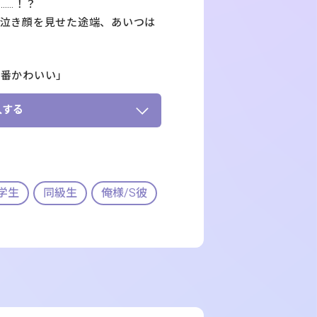
……！？
い泣き顔を見せた途端、あいつは
一番かわいい」
入する
学生
同級生
俺様/S彼