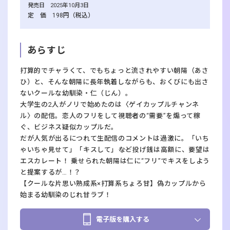
発売日 2025年10月3日
定 価 198円（税込）
あらすじ
打算的でチャラくて、でもちょっと流されやすい朝陽（あさ
ひ）と、そんな朝陽に長年執着しながらも、おくびにも出さ
ないクールな幼馴染・仁（じん）。
大学生の2人がノリで始めたのは〈ゲイカップルチャンネ
ル〉の配信。恋人のフリをして視聴者の“需要”を煽って稼
ぐ、ビジネス疑似カップルだ。
だが人気が出るにつれて生配信のコメントは過激に。「いち
ゃいちゃ見せて」「キスして」――など投げ銭は高額に、要望は
エスカレート！ 乗せられた朝陽は仁に“フリ”でキスをしよう
と提案するが…！？
【クールな片思い熟成系×打算系ちょろ甘】偽カップルから
始まる幼馴染のじれ甘ラブ！
電子版を購入する