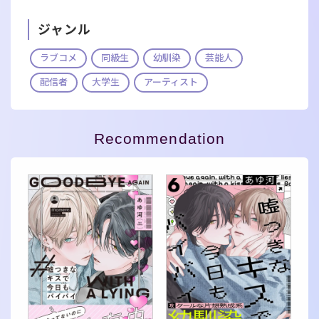
ジャンル
ラブコメ
同級生
幼馴染
芸能人
配信者
大学生
アーティスト
Recommendation