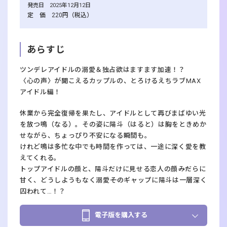
発売日 2025年12月12日
定 価 220円（税込）
あらすじ
ツンデレアイドルの溺愛＆独占欲はますます加速！？
〈心の声〉が聞こえるカップルの、とろけるえちラブMAX
アイドル編！
休業から完全復帰を果たし、アイドルとして再びまばゆい光
を放つ鳴（なる）。その姿に陽斗（はると）は胸をときめか
せながら、ちょっぴり不安になる瞬間も。
けれど鳴は多忙な中でも時間を作っては、一途に深く愛を教
えてくれる。
トップアイドルの顔と、陽斗だけに見せる恋人の顔――みだらに
甘く、どうしようもなく溺愛――そのギャップに陽斗は一層深く
囚われて…！？
電子版を購入する