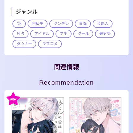
ジャンル
DK
同級生
ツンデレ
青春
芸能人
独占
アイドル
学生
クール
健気受
ダウナー
ラブコメ
関連情報
Recommendation