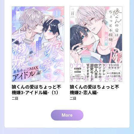
狼くんの愛はちょっと不
狼くんの愛はちょっと不
機嫌3-アイドル編-（1）
機嫌2-恋人編-
二目
二目
More