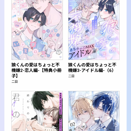
狼くんの愛はちょっと不
狼くんの愛はちょっと不
機嫌2-恋人編-【特典小冊
機嫌3-アイドル編-（6）
子】
二目
二目