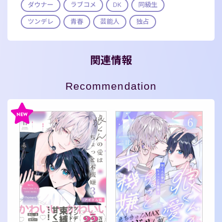
ダウナー
ラブコメ
DK
同級生
ツンデレ
青春
芸能人
独占
関連情報
Recommendation