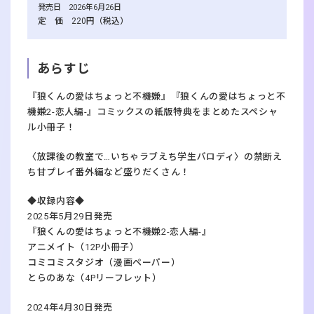
発売日 2026年6月26日
定 価 220円（税込）
あらすじ
『狼くんの愛はちょっと不機嫌』『狼くんの愛はちょっと不
機嫌2-恋人編-』コミックスの紙版特典をまとめたスペシャ
ル小冊子！
〈放課後の教室で…いちゃラブえち学生パロディ〉の禁断え
ち甘プレイ番外編など盛りだくさん！
◆収録内容◆
2025年5月29日発売
『狼くんの愛はちょっと不機嫌2-恋人編-』
アニメイト（12P小冊子）
コミコミスタジオ（漫画ペーパー）
とらのあな（4Pリーフレット）
2024年4月30日発売