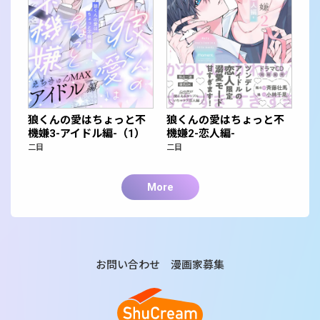
狼くんの愛はちょっと不
狼くんの愛はちょっと不
機嫌3-アイドル編-（1）
機嫌2-恋人編-
二目
二目
More
お問い合わせ
漫画家募集