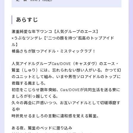
あらすじ
激重純愛な年下ワンコ【人気グループのエース】
×うぶなツンデレ【“二つの顔を持つ”孤高のトップアイド
ル】
楢島さちが放つアイドル・ミスティックラブ！
人気アイドルグループCas/DOVE（キャスダヴ）のエース・
鷲里（しゅり）には、忘れられない想い人がいる。かつて幻
のユニットとして組み、いまや男性ソロアイドルのトップに
君臨する鳳ましろ。
初恋をこじらせ数年――突如、Cas/DOVEが共同生活を送る寮に
ましろが引っ越してくる。
久々の再会に戸惑いつつ、お互いアイドルとして切磋琢磨す
る中
時折見せるましろの言動に違和感を覚える鷲里。
ある夜、鷲里のベッドに潜り込み