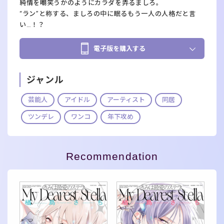
純情を嘲笑うかのようにカラダを弄るましろ。
“ラン”と称する、ましろの中に眠るもう一人の人格だと言
い…！？
電子版を購入する
ジャンル
芸能人
アイドル
アーティスト
同居
ツンデレ
ワンコ
年下攻め
Recommendation