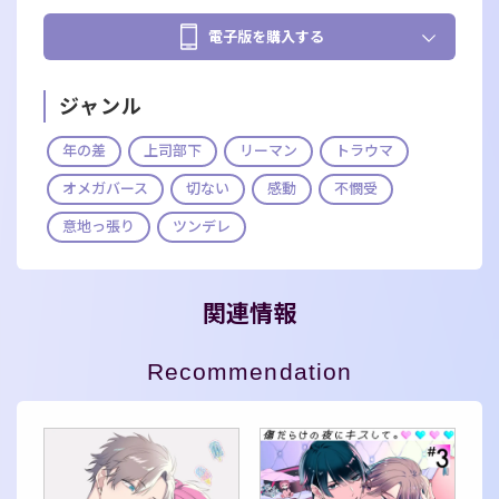
電子版を購入する
ジャンル
年の差
上司部下
リーマン
トラウマ
オメガバース
切ない
感動
不憫受
意地っ張り
ツンデレ
関連情報
Recommendation