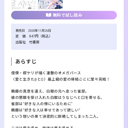
無料で試し読み
発売日 2020年11月26日
定 価 847円（税込）
出版社 竹書房
あらすじ
俊傑・楔ケリが描く凄艶のオメガバース
〈愛と生きたβとΩ〉最上級の愛の帰結――ここに堂々完結！
鵜藤の真意を違え、白取の元へ走った雀部。
彼の懇願を受け入れた白取はうなじへと口を寄せる。
雀部は“好きな人の傍にいるために”
鵜藤は“好きな人は幸せであって欲しい”
という想いの果て――決定的に断絶してしまった二人。