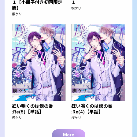
１【小冊子付き初回限定
１
版】
楔ケリ
楔ケリ
狂い鳴くのは僕の番
狂い鳴くのは僕の番
:Re(5)【単話】
:Re(4)【単話】
楔ケリ
楔ケリ
More