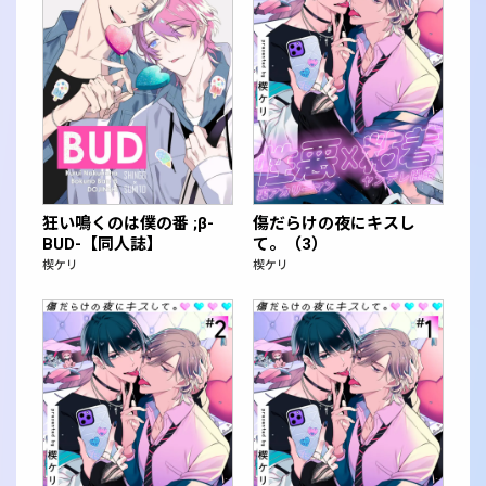
狂い鳴くのは僕の番 ;β-
傷だらけの夜にキスし
BUD-【同人誌】
て。（3）
楔ケリ
楔ケリ