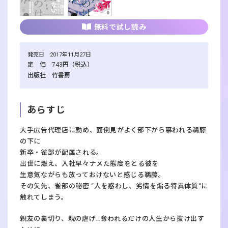
無料で試し読み
発売日 2017年11月27日
定 価 743円（税込）
出版社 竹書房
あらすじ
大手広告代理店に勤め、面倒見がよく部下から慕われる鵜藤
の下に
新卒・雀部が配属される。
出世に燃え、入社早々ナメた態度をとる彼を
生意気ながらも放っておけないと感じる鵜藤。
その矢先、雀部の秘密 “人を惑わし、劣情を煽る特異体質“に
触れてしまう。
親友の裏切り、親の虐げ…奪われるだけの人生から抜け出す