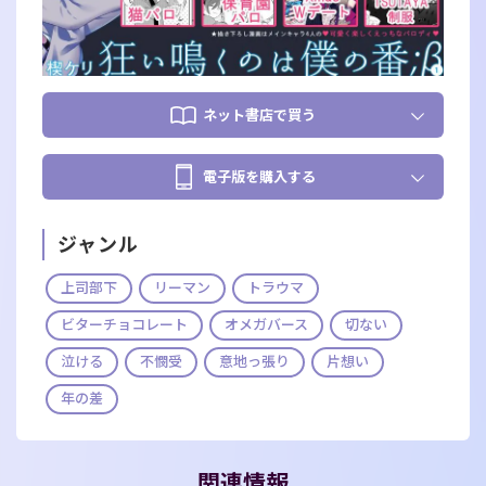
ネット書店で買う
電子版を購入する
ジャンル
上司部下
リーマン
トラウマ
ビターチョコレート
オメガバース
切ない
泣ける
不憫受
意地っ張り
片想い
年の差
関連情報