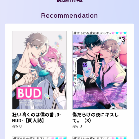
Recommendation
狂い鳴くのは僕の番 ;β-
傷だらけの夜にキスし
BUD-【同人誌】
て。（3）
楔ケリ
楔ケリ