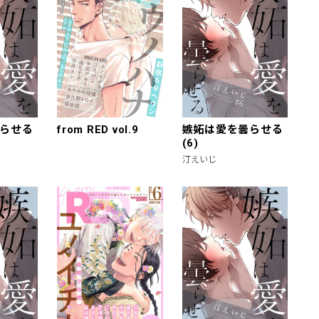
らせる
from RED vol.9
嫉妬は愛を曇らせる
(6)
汀えいじ