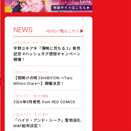
NEWS
NEWS一覧はこちら
2026.8.6
キャンペーン
宇野ユキアキ『薄明に充ちる 3』発売
記念 #ハッシュタグ感想キャンペーン
開催！
2026.7.27
イベント
【夜明けの唄 EXHIBITION 〜Two
Million Stars〜】開催決定！
2026.7.21
新刊情報
2026年9月発売 from RED COMICS
2026.7.17
そのほか
「ハイド・アンド・シーク」聖地巡礼
MAP配布決定！