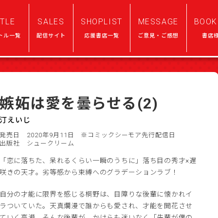
ITLE
SALES
SHOPLIST
MESSAGE
BOOK
トル一覧
配信サイト
応援書店一覧
ご意見・ご感想
書店
嫉妬は愛を曇らせる(2)
汀えいじ
発売日 2020年9月11日
※コミックシーモア先行配信日
出版社 シュークリーム
「恋に落ちた、呆れるくらい一瞬のうちに」落ち目の秀才×遅
咲きの天才。劣等感から束縛へのグラデーションラブ！
自分の才能に限界を感じる桐野は、目障りな後輩に懐かれイ
ラついていた。天真爛漫で誰からも愛され、才能を開花させ
ていく高瀬。そんな後輩が、かけらも迷いなく「先輩が僕の