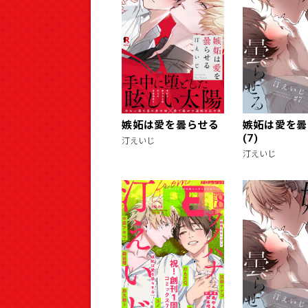
嫉妬は愛を曇らせる
嫉妬は愛を曇
(7)
汀えいじ
汀えいじ