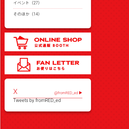
イベント（27）
そのほか（14）
X
@fromRED_ed
Tweets by fromRED_ed