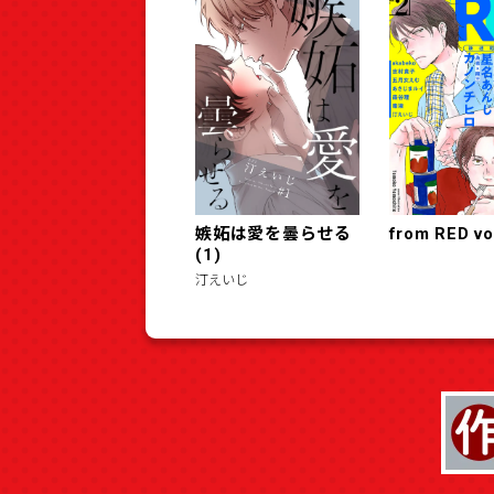
嫉妬は愛を曇らせる
from RED vo
(1)
汀えいじ