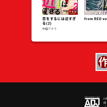
恋をするには近すぎ
from RED vo
る(2)
中田アキラ
A
得