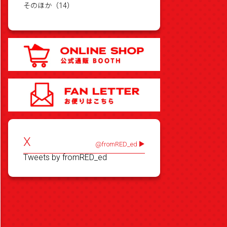
そのほか（14）
X
@fromRED_ed
Tweets by fromRED_ed