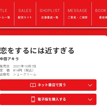
ITLE
SALES
SHOPLIST
MESSAGE
BOOK
トル一覧
配信サイト
応援書店一覧
ご意見・ご感想
書店
恋をするには近すぎる
中田アキラ
発売日 2021年10月7日
定 価 814円（税込）
出版社 シュークリーム
ネット書店で買う
電子版を購入する