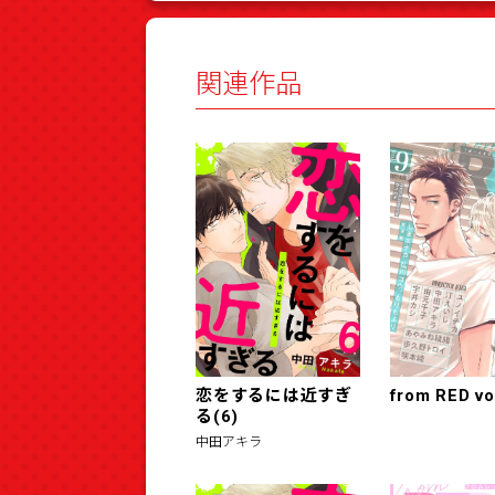
関連作品
恋をするには近すぎ
from RED vo
る(6)
中田アキラ