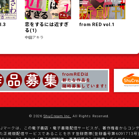
l.3
恋をするには近すぎ
from RED vol.1
る(1)
中田アキラ
© 2026
ShuCream Inc.
All Rights Reserved.
BJマークは、この電子書店・電子書籍配信サービスが、著作権者からコン
た正規版配信サービスであることを示す登録商標(登録番号第6091713号