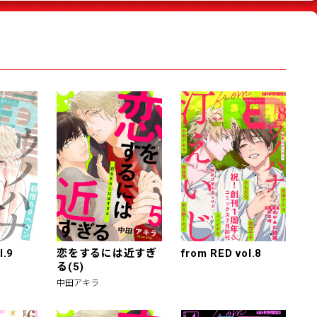
l.9
恋をするには近すぎ
from RED vol.8
る(5)
中田アキラ