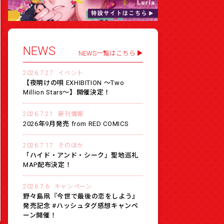
NEWS
NEWS一覧はこちら
2026.7.27
イベント
【夜明けの唄 EXHIBITION 〜Two
Million Stars〜】開催決定！
2026.7.21
新刊情報
2026年9月発売 from RED COMICS
2026.7.17
そのほか
「ハイド・アンド・シーク」聖地巡礼
MAP配布決定！
2026.7.6
キャンペーン
野々島凧『今世で最後の恋をしよう』
発売記念 #ハッシュタグ感想キャンペ
ーン開催！