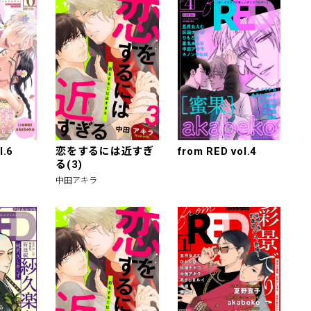
l.6
恋をするには近すぎ
from RED vol.4
る(3)
中田アキラ