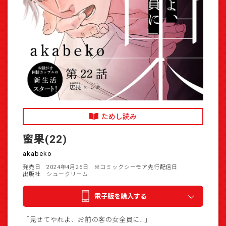
ためし読み
蜜果(22)
akabeko
発売日 2024年4月26日
※コミックシーモア先行配信日
出版社 シュークリーム
電子版を購入する
「見せてやれよ、お前の客の女全員に…」