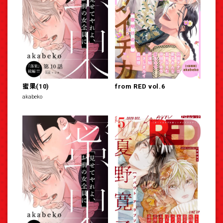
蜜果(10)
from RED vol.6
akabeko