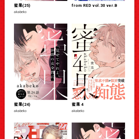
蜜果(25)
from RED vol.30 ver.B
akabeko
蜜果(24)
蜜果 4
akabeko
akabeko