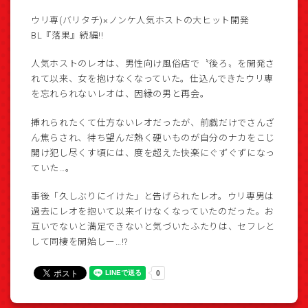
ウリ専(バリタチ)×ノンケ人気ホストの大ヒット開発
BL『落果』続編!!
人気ホストのレオは、男性向け風俗店で〝後ろ〟を開発さ
れて以来、女を抱けなくなっていた。仕込んできたウリ専
を忘れられないレオは、因縁の男と再会。
挿れられたくて仕方ないレオだったが、前戯だけでさんざ
ん焦らされ、待ち望んだ熱く硬いものが自分のナカをこじ
開け犯し尽くす頃には、度を超えた快楽にぐずぐずになっ
ていた…。
事後「久しぶりにイけた」と告げられたレオ。ウリ専男は
過去にレオを抱いて以来イけなくなっていたのだった。お
互いでないと満足できないと気づいたふたりは、セフレと
して同棲を開始しー…!?