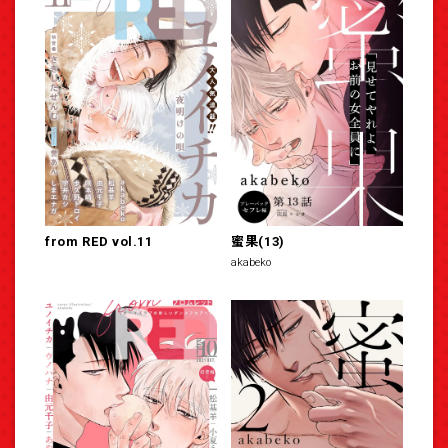
from RED vol.11
蜜果(13)
akabeko