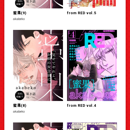
蜜果(9)
from RED vol.5
akabeko
蜜果(8)
from RED vol.4
akabeko