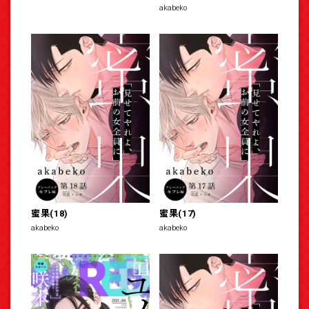
akabeko
蜜果(18)
蜜果(17)
akabeko
akabeko