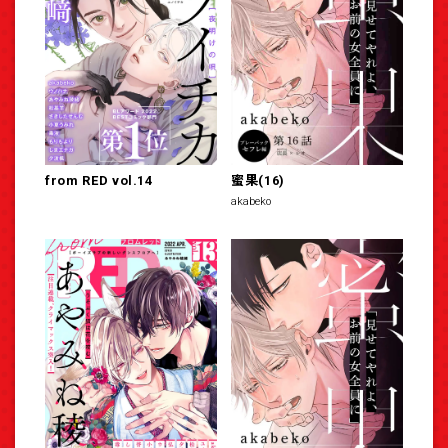
from RED vol.14
蜜果(16)
akabeko