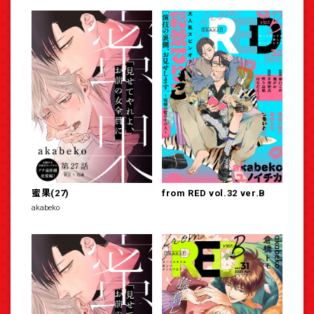
蜜果(27)
from RED vol.32 ver.B
akabeko