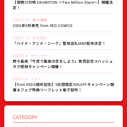
【夜明けの唄 EXHIBITION 〜Two Million Stars〜】開催決
定！
2026.7.21
新刊情報
2026年9月発売 from RED COMICS
2026.7.17
そのほか
「ハイド・アンド・シーク」聖地巡礼MAP配布決定！
2026.7.6
キャンペーン
野々島凧『今世で最後の恋をしよう』発売記念 #ハッシュ
タグ感想キャンペーン開催！
2026.7.4
フェア
【from RED6周年記念】3日間限定50%OFFキャンペーン開
催＆フェア特典リーフレット電子配布！
CATEGORY