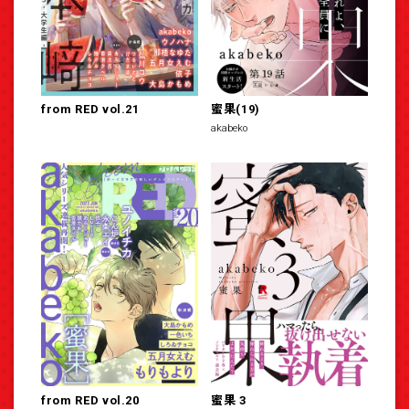
from RED vol.21
蜜果(19)
akabeko
from RED vol.20
蜜果 3