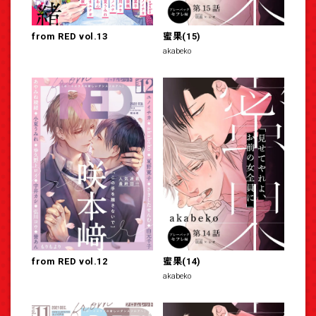
from RED vol.13
蜜果(15)
akabeko
from RED vol.12
蜜果(14)
akabeko