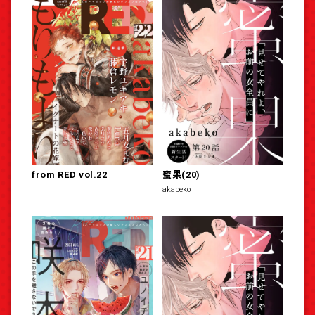
from RED vol.22
蜜果(20)
akabeko