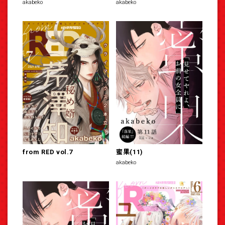
akabeko
akabeko
from RED vol.7
蜜果(11)
akabeko