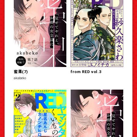
蜜果(7)
from RED vol.3
akabeko