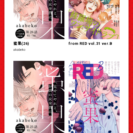
蜜果(26)
from RED vol.31 ver.B
akabeko