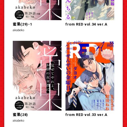
蜜果(29)-1
from RED vol.34 ver.A
akabeko
蜜果(28)
from RED vol.33 ver.A
akabeko