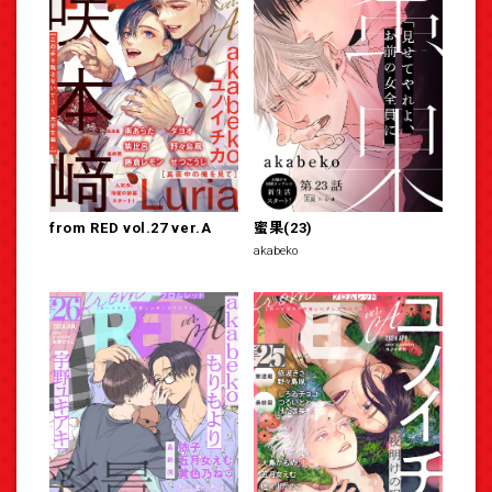
from RED vol.27 ver.A
蜜果(23)
akabeko