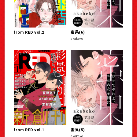
from RED vol.2
蜜果(6)
akabeko
from RED vol.1
蜜果(5)
akabeko