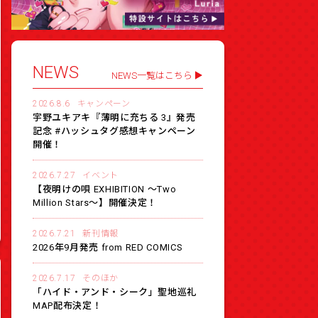
NEWS
NEWS一覧はこちら
2026.8.6
キャンペーン
宇野ユキアキ『薄明に充ちる 3』発売
記念 #ハッシュタグ感想キャンペーン
開催！
2026.7.27
イベント
【夜明けの唄 EXHIBITION 〜Two
Million Stars〜】開催決定！
2026.7.21
新刊情報
2026年9月発売 from RED COMICS
2026.7.17
そのほか
「ハイド・アンド・シーク」聖地巡礼
MAP配布決定！