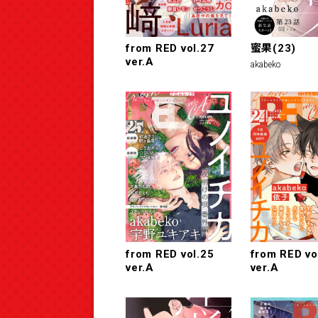
from RED vol.27
蜜果(23)
ver.A
akabeko
from RED vol.25
from RED vo
ver.A
ver.A