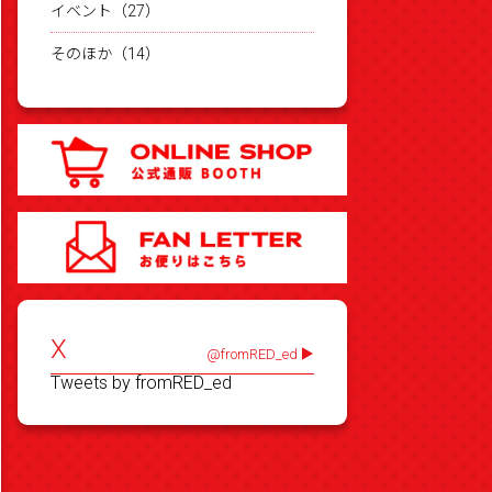
イベント（27）
そのほか（14）
X
@fromRED_ed
Tweets by fromRED_ed