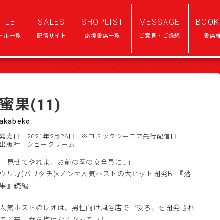
ITLE
SALES
SHOPLIST
MESSAGE
BOOK
トル一覧
配信サイト
応援書店一覧
ご意見・ご感想
書店
蜜果(11)
akabeko
発売日 2021年2月26日
※コミックシーモア先行配信日
出版社 シュークリーム
「見せてやれよ、お前の客の女全員に…」
ウリ専(バリタチ)×ノンケ人気ホストの大ヒット開発BL『落
果』続編!!
人気ホストのレオは、男性向け風俗店で〝後ろ〟を開発され
て以来、女を抱けなくなっていた。