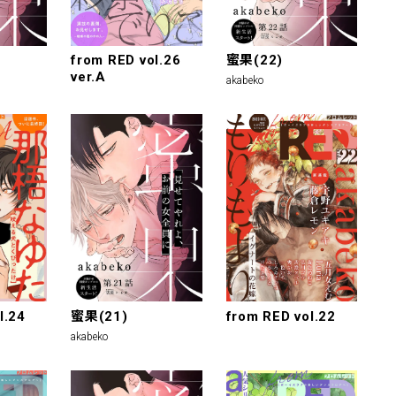
from RED vol.26
蜜果(22)
ver.A
akabeko
l.24
蜜果(21)
from RED vol.22
akabeko