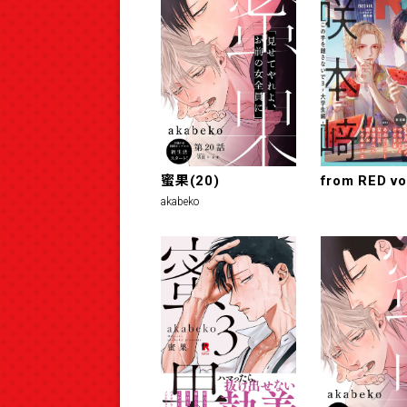
蜜果(20)
from RED vo
akabeko