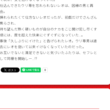
仕込んできたウリ専を忘れられないレオは、因縁の男と再
会。
挿れられたくて仕方ないレオだったが、前戯だけでさんざん
焦らされ、
待ち望んだ熱く硬いものが自分のナカをこじ開け犯し尽くす
頃には、度を超えた快楽にぐずぐずになっていた…。
事後「久しぶりにイけた」と告げられたレオ。ウリ専男は過
去にレオを抱いて以来イけなくなっていたのだった。
お互いでないと満足できないと気づいたふたりは、セフレと
して同棲を開始しー…!?