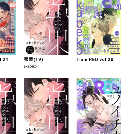
l.21
蜜果(19)
from RED vol.20
akabeko