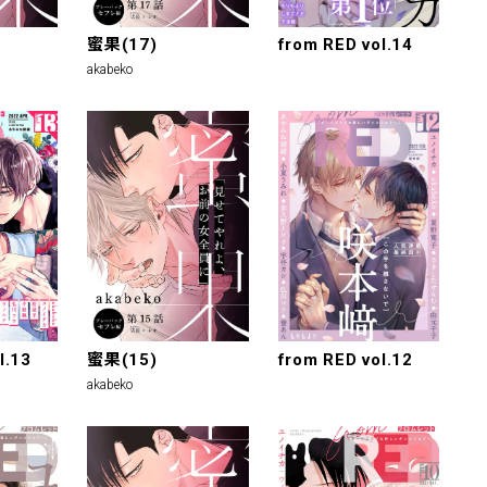
蜜果(17)
from RED vol.14
akabeko
l.13
蜜果(15)
from RED vol.12
akabeko