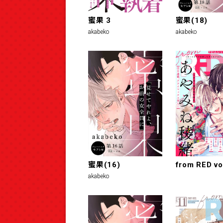
蜜果 3
蜜果(18)
akabeko
akabeko
蜜果(16)
from RED vo
akabeko