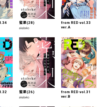
l.34
蜜果(28)
from RED vol.33
ver.A
akabeko
l.32
蜜果(26)
from RED vol.31
ver.B
akabeko