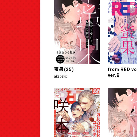
蜜果(25)
from RED vo
ver.B
akabeko