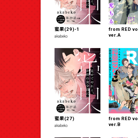
蜜果(29)-1
from RED vo
ver.A
akabeko
蜜果(27)
from RED vo
ver.B
akabeko