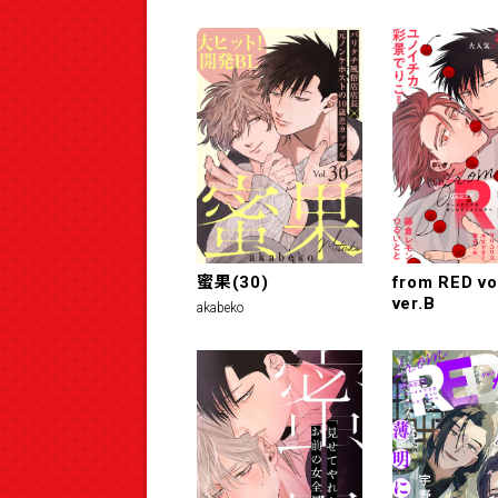
蜜果(30)
from RED vo
ver.B
akabeko