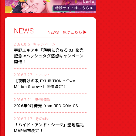
NEWS
NEWS一覧はこちら
2026.8.6
キャンペーン
宇野ユキアキ『薄明に充ちる 3』発売
記念 #ハッシュタグ感想キャンペーン
開催！
2026.7.27
イベント
【夜明けの唄 EXHIBITION 〜Two
Million Stars〜】開催決定！
2026.7.21
新刊情報
2026年9月発売 from RED COMICS
2026.7.17
そのほか
「ハイド・アンド・シーク」聖地巡礼
MAP配布決定！