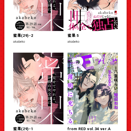
蜜果(29)-2
蜜果 5
akabeko
akabeko
蜜果(29)-1
from RED vol.34 ver.A