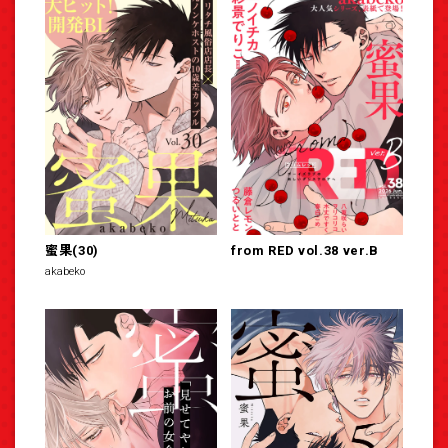
蜜果(30)
from RED vol.38 ver.B
akabeko