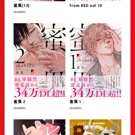
蜜果(13)
from RED vol.10
akabeko
蜜果 2
蜜果 1
akabeko
akabeko