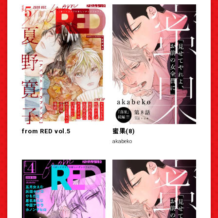
from RED vol.5
蜜果(8)
akabeko