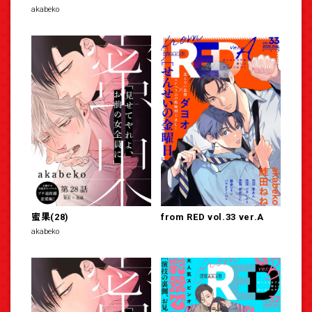
akabeko
蜜果(28)
from RED vol.33 ver.A
akabeko