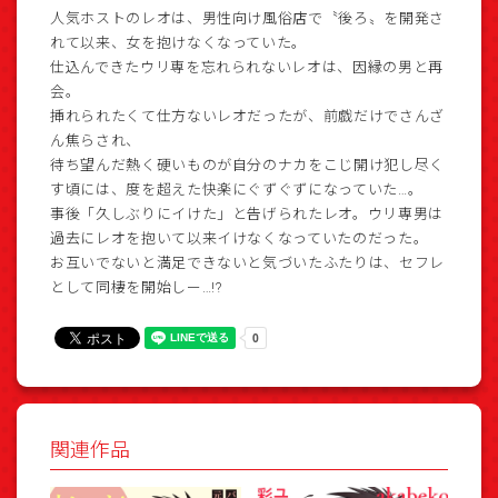
人気ホストのレオは、男性向け風俗店で〝後ろ〟を開発さ
れて以来、女を抱けなくなっていた。
仕込んできたウリ専を忘れられないレオは、因縁の男と再
会。
挿れられたくて仕方ないレオだったが、前戯だけでさんざ
ん焦らされ、
待ち望んだ熱く硬いものが自分のナカをこじ開け犯し尽く
す頃には、度を超えた快楽にぐずぐずになっていた…。
事後「久しぶりにイけた」と告げられたレオ。ウリ専男は
過去にレオを抱いて以来イけなくなっていたのだった。
お互いでないと満足できないと気づいたふたりは、セフレ
として同棲を開始しー…!?
関連作品