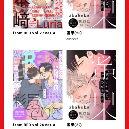
from RED vol.27 ver.A
蜜果(23)
akabeko
from RED vol.26 ver.A
蜜果(22)