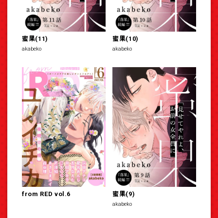
蜜果(11)
蜜果(10)
akabeko
akabeko
from RED vol.6
蜜果(9)
akabeko