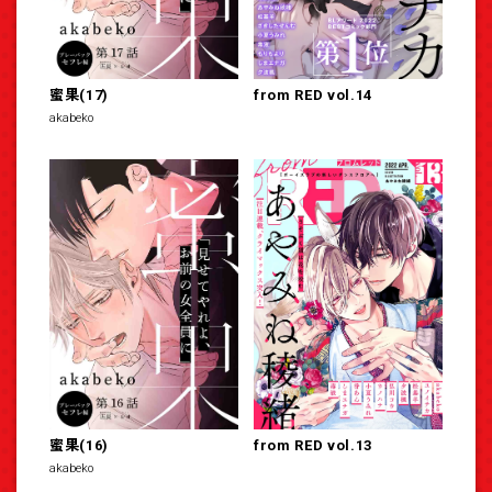
蜜果(17)
from RED vol.14
akabeko
蜜果(16)
from RED vol.13
akabeko