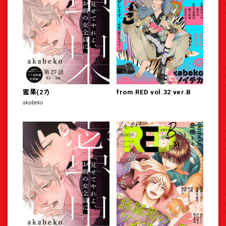
蜜果(27)
from RED vol.32 ver.B
akabeko