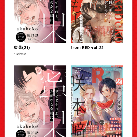
蜜果(21)
from RED vol.22
akabeko