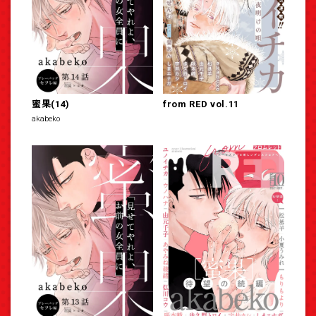
蜜果(14)
from RED vol.11
akabeko