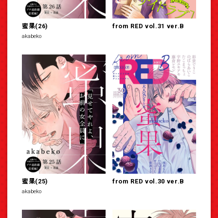
蜜果(26)
from RED vol.31 ver.B
akabeko
蜜果(25)
from RED vol.30 ver.B
akabeko