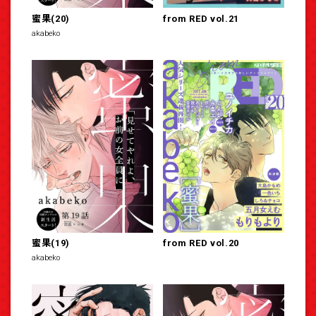
蜜果(20)
from RED vol.21
akabeko
蜜果(19)
from RED vol.20
akabeko