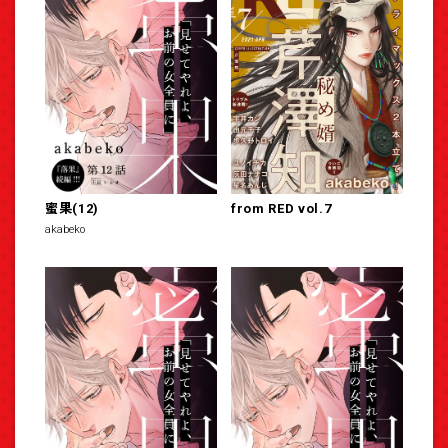
蜜果(12)
from RED vol.7
akabeko