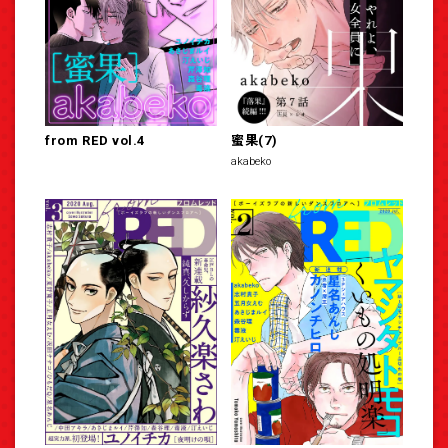
from RED vol.4
蜜果(7)
akabeko