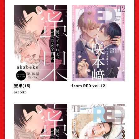
蜜果(15)
from RED vol.12
akabeko