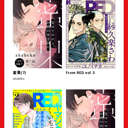
蜜果(7)
from RED vol.3
akabeko