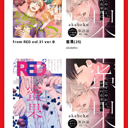
from RED vol.31 ver.B
蜜果(25)
akabeko