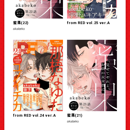
蜜果(22)
from RED vol.25 ver.A
akabeko
from RED vol.24 ver.A
蜜果(21)
akabeko