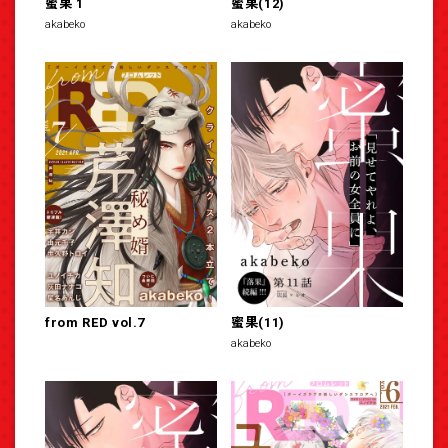
蜜果 1
蜜果(12)
akabeko
akabeko
from RED vol.7
蜜果(11)
akabeko