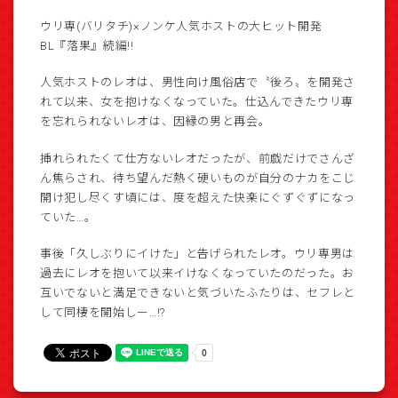
ウリ専(バリタチ)×ノンケ人気ホストの大ヒット開発
BL『落果』続編!!
人気ホストのレオは、男性向け風俗店で〝後ろ〟を開発さ
れて以来、女を抱けなくなっていた。仕込んできたウリ専
を忘れられないレオは、因縁の男と再会。
挿れられたくて仕方ないレオだったが、前戯だけでさんざ
ん焦らされ、待ち望んだ熱く硬いものが自分のナカをこじ
開け犯し尽くす頃には、度を超えた快楽にぐずぐずになっ
ていた…。
事後「久しぶりにイけた」と告げられたレオ。ウリ専男は
過去にレオを抱いて以来イけなくなっていたのだった。お
互いでないと満足できないと気づいたふたりは、セフレと
して同棲を開始しー…!?