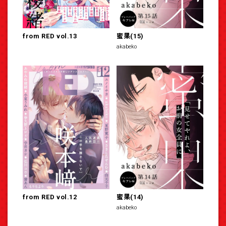
from RED vol.13
蜜果(15)
akabeko
from RED vol.12
蜜果(14)
akabeko