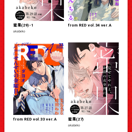
蜜果(29)-1
from RED vol.34 ver.A
akabeko
from RED vol.33 ver.A
蜜果(27)
akabeko