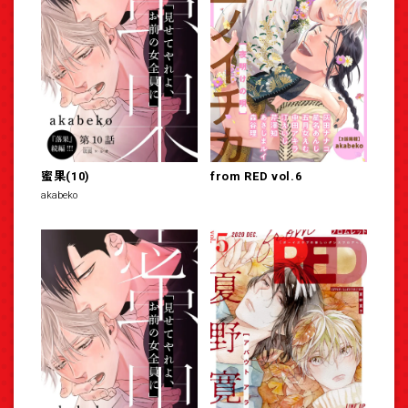
蜜果(10)
from RED vol.6
akabeko