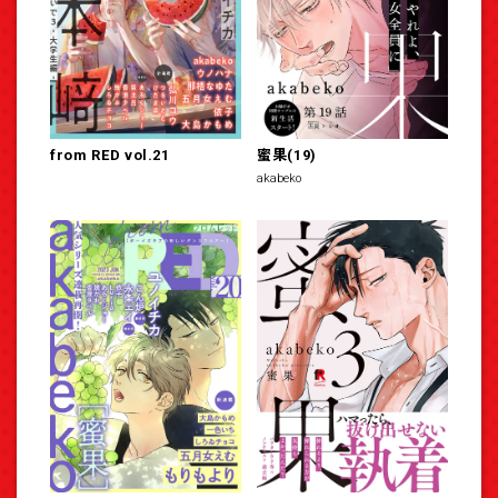
from RED vol.21
蜜果(19)
akabeko