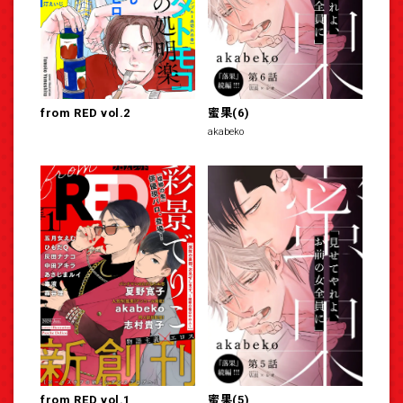
from RED vol.2
蜜果(6)
akabeko
from RED vol.1
蜜果(5)