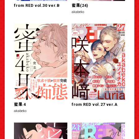
from RED vol.30 ver.B
蜜果(24)
akabeko
蜜果 4
from RED vol.27 ver.A
akabeko