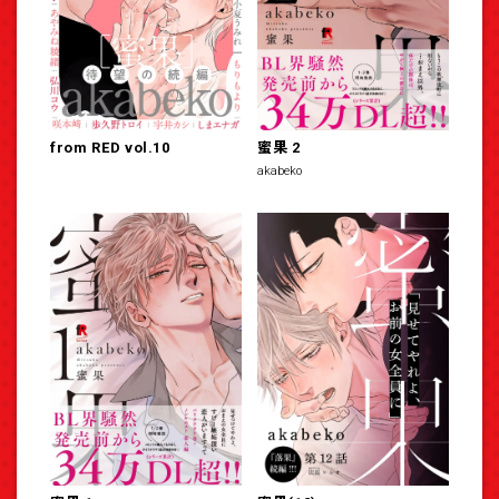
from RED vol.10
蜜果 2
akabeko