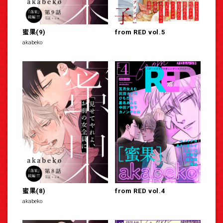
蜜果(9)
from RED vol.5
akabeko
蜜果(8)
from RED vol.4
akabeko