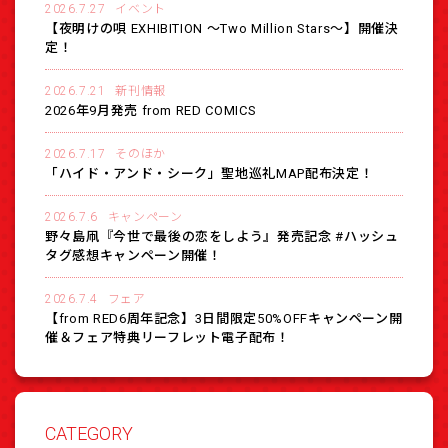
2026.7.27
イベント
【夜明けの唄 EXHIBITION 〜Two Million Stars〜】開催決
定！
2026.7.21
新刊情報
2026年9月発売 from RED COMICS
2026.7.17
そのほか
「ハイド・アンド・シーク」聖地巡礼MAP配布決定！
2026.7.6
キャンペーン
野々島凧『今世で最後の恋をしよう』発売記念 #ハッシュ
タグ感想キャンペーン開催！
2026.7.4
フェア
【from RED6周年記念】3日間限定50%OFFキャンペーン開
催＆フェア特典リーフレット電子配布！
CATEGORY