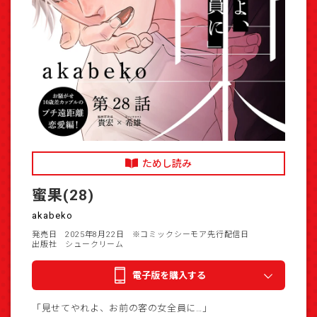
ためし読み
蜜果(28)
akabeko
発売日 2025年8月22日
※コミックシーモア先行配信日
出版社 シュークリーム
電子版を購入する
「見せてやれよ、お前の客の女全員に…」