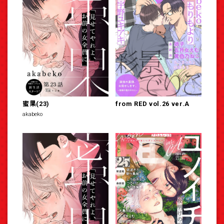
蜜果(23)
from RED vol.26 ver.A
akabeko