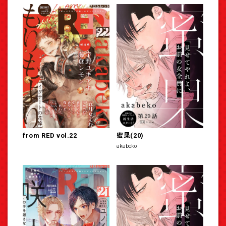
from RED vol.22
蜜果(20)
akabeko