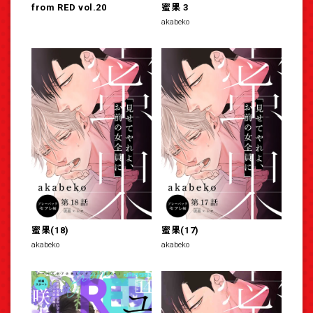
from RED vol.20
蜜果 3
akabeko
蜜果(18)
蜜果(17)
akabeko
akabeko