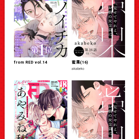
from RED vol.14
蜜果(16)
akabeko