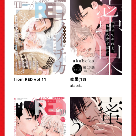
from RED vol.11
蜜果(13)
akabeko