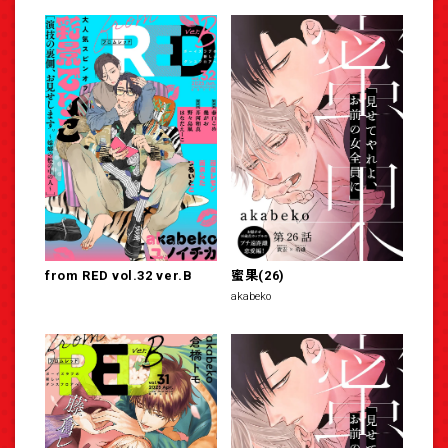
from RED vol.32 ver.B
蜜果(26)
akabeko