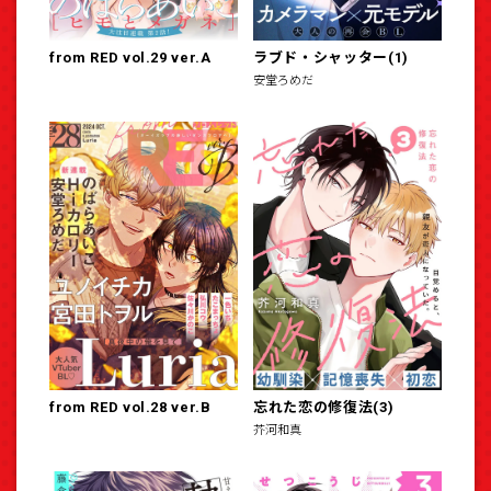
from RED vol.29 ver.A
ラブド・シャッター(1)
安堂ろめだ
from RED vol.28 ver.B
忘れた恋の修復法(3)
芥河和真