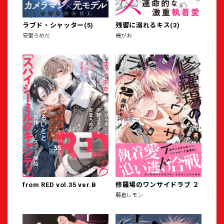
ラブド・シャッター(5)
残響に溺れるキス(3)
安堂ろめだ
幾がお
from RED vol.35 ver.B
修羅場のワンサイドラブ ２
藤倉レモン