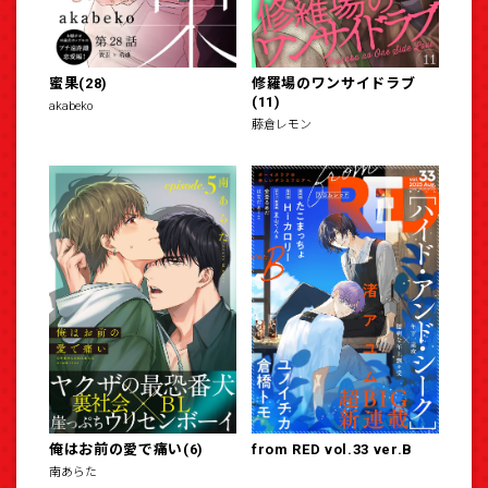
蜜果(28)
修羅場のワンサイドラブ
(11)
akabeko
藤倉レモン
俺はお前の愛で痛い(6)
from RED vol.33 ver.B
南あらた