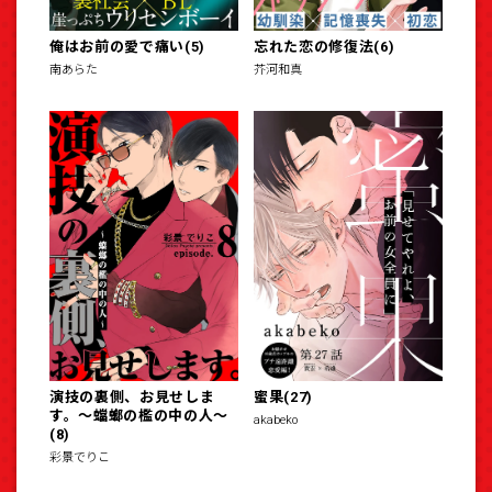
俺はお前の愛で痛い(5)
忘れた恋の修復法(6)
南あらた
芥河和真
演技の裏側、お見せしま
蜜果(27)
す。～蟷螂の檻の中の人～
akabeko
(8)
彩景でりこ