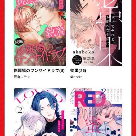
修羅場のワンサイドラブ(8)
蜜果(25)
藤倉レモン
akabeko