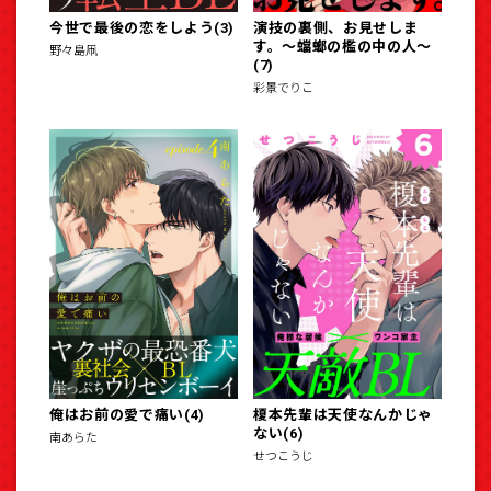
今世で最後の恋をしよう(3)
演技の裏側、お見せしま
す。～蟷螂の檻の中の人～
野々島凧
(7)
彩景でりこ
俺はお前の愛で痛い(4)
榎本先輩は天使なんかじゃ
ない(6)
南あらた
せつこうじ