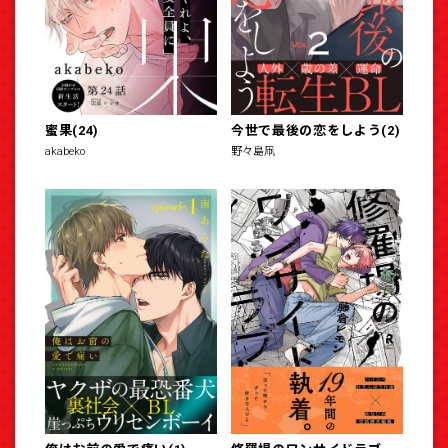
蜜果(24)
今世で最後の恋をしよう(2)
akabeko
野々島凧