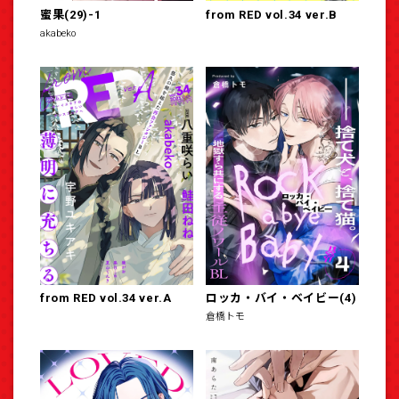
蜜果(29)-1
from RED vol.34 ver.B
akabeko
from RED vol.34 ver.A
ロッカ・バイ・ベイビー(4)
倉橋トモ