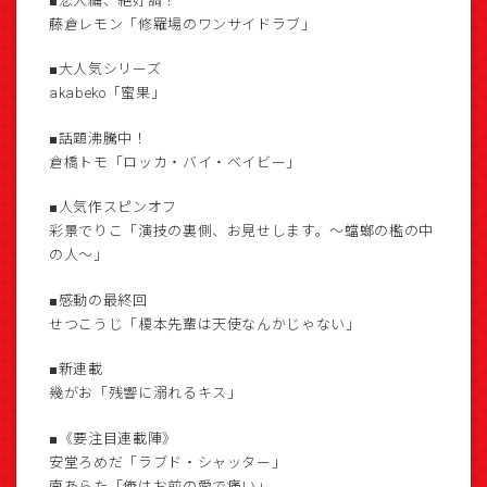
■恋人編、絶好調！
藤倉レモン「修羅場のワンサイドラブ」
■大人気シリーズ
akabeko「蜜果」
■話題沸騰中！
倉橋トモ「ロッカ・バイ・ベイビー」
■人気作スピンオフ
彩景でりこ「演技の裏側、お見せします。〜蟷螂の檻の中
の人〜」
■感動の最終回
せつこうじ「榎本先輩は天使なんかじゃない」
■新連載
幾がお「残響に溺れるキス」
■《要注目連載陣》
安堂ろめだ「ラブド・シャッター」
南あらた「俺はお前の愛で痛い」