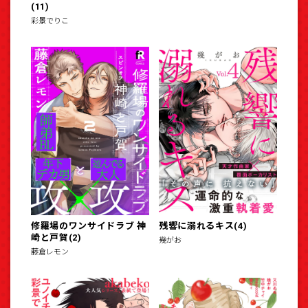
(11)
彩景でりこ
修羅場のワンサイドラブ 神
残響に溺れるキス(4)
崎と戸賀(2)
幾がお
藤倉レモン