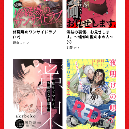
修羅場のワンサイドラブ
演技の裏側、お見せしま
(12)
す。～蟷螂の檻の中の人～
(9)
藤倉レモン
彩景でりこ