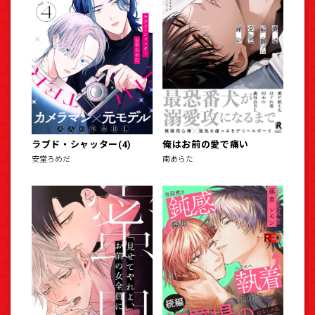
ラブド・シャッター(4)
俺はお前の愛で痛い
安堂ろめだ
南あらた