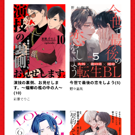
演技の裏側、お見せしま
今世で最後の恋をしよう(5)
す。～蟷螂の檻の中の人～
野々島凧
(10)
彩景でりこ