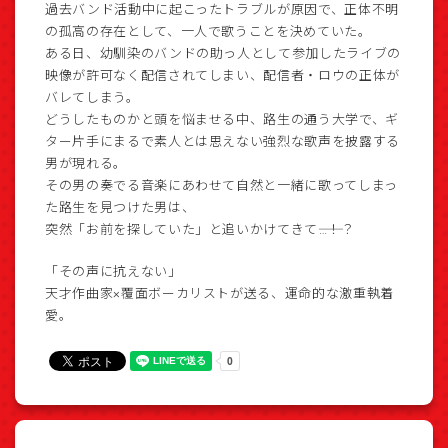
過去バンド活動中に起こったトラブルが原因で、正体不明
の孤高の存在として、一人で歌うことを決めていた。
ある日、幼馴染のバンドの助っ人として参加したライブの
映像が許可なく配信されてしまい、配信者・ロウの正体が
バレてしまう。
どうしたものかと頭を悩ませる中、路生の通う大学で、ギ
ター片手にまるで素人とは思えない強烈な歌声を披露する
男が現れる。
その男の奏でる音楽にあわせて自然と一緒に歌ってしまっ
た路生を見つけた男は、
突然「お前を探していた」と追いかけてきて――…！？
「その声に抗えない」
天才作曲家×覆面ボーカリストが送る、運命的な激重執着
愛。