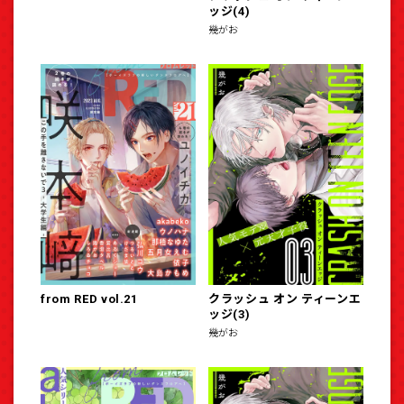
ッジ(4)
幾がお
from RED vol.21
クラッシュ オン ティーンエ
ッジ(3)
幾がお