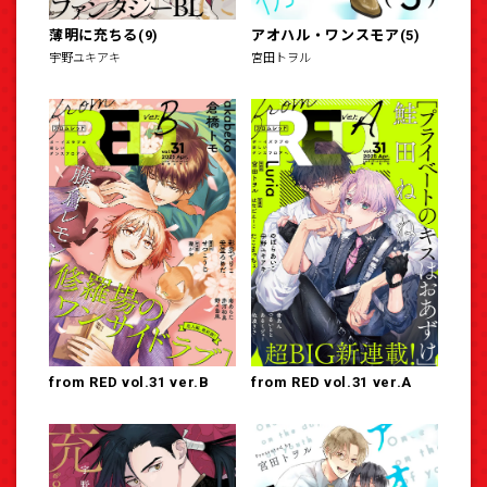
薄明に充ちる(9)
アオハル・ワンスモア(5)
宇野ユキアキ
宮田トヲル
from RED vol.31 ver.B
from RED vol.31 ver.A