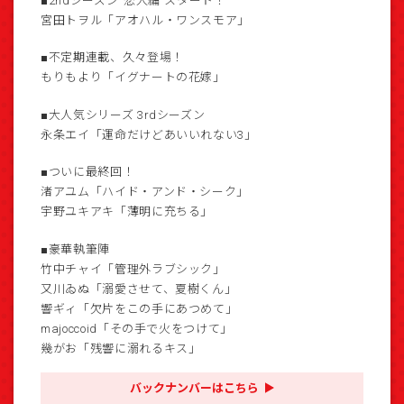
■2ndシーズン“恋人編”スタート！
宮田トヲル「アオハル・ワンスモア」
■不定期連載、久々登場！
もりもより「イグナートの花嫁」
■大人気シリーズ 3rdシーズン
永条エイ「運命だけどあいいれない3」
■ついに最終回！
渚アユム「ハイド・アンド・シーク」
宇野ユキアキ「薄明に充ちる」
■豪華執筆陣
竹中チャイ「管理外ラブシック」
又川ゐぬ「溺愛させて、夏樹くん」
響ギィ「欠片をこの手にあつめて」
majoccoid「その手で火をつけて」
幾がお「残響に溺れるキス」
バックナンバーはこちら