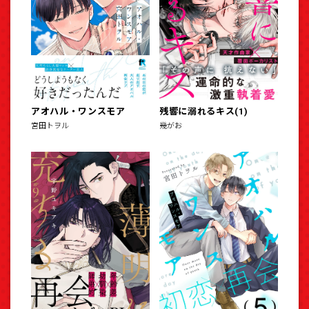
アオハル・ワンスモア
残響に溺れるキス(1)
宮田トヲル
幾がお