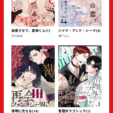
溺愛させて、夏樹くん(1)
ハイド・アンド・シーク(4)
又川ゐぬ
渚アユム
薄明に充ちる(14)
管理外ラブシック(1)