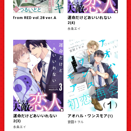
from RED vol.28 ver.A
運命だけどあいいれない
2(4)
永条エイ
運命だけどあいいれない
アオハル・ワンスモア(1)
2(3)
宮田トヲル
永条エイ