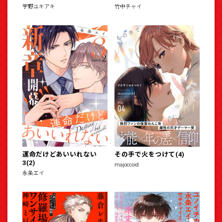
宇野ユキアキ
竹中チャイ
運命だけどあいいれない
その手で火をつけて(4)
3(2)
majoccoid
永条エイ