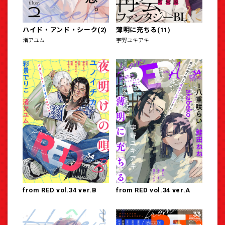
ハイド・アンド・シーク(2)
薄明に充ちる(11)
渚アユム
宇野ユキアキ
from RED vol.34 ver.B
from RED vol.34 ver.A