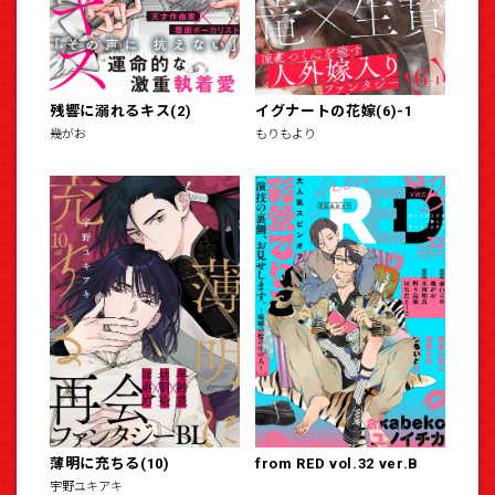
残響に溺れるキス(2)
イグナートの花嫁(6)-1
幾がお
もりもより
薄明に充ちる(10)
from RED vol.32 ver.B
宇野ユキアキ