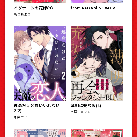
イグナートの花嫁(3)
from RED vol.26 ver.A
もりもより
運命だけどあいいれない
薄明に充ちる(4)
2(2)
宇野ユキアキ
永条エイ