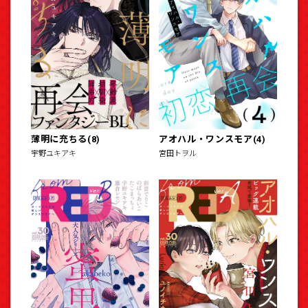
薄明に充ちる(8)
アオハル・ワンスモア(4)
宇野ユキアキ
宮田トヲル