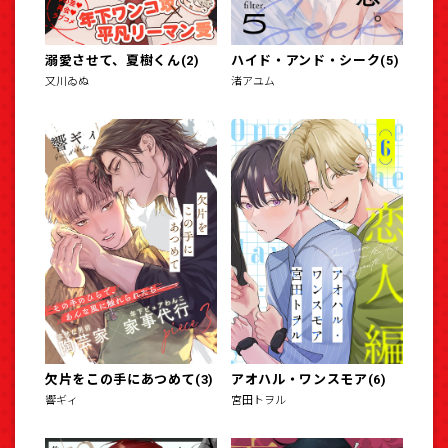
溺愛させて、夏樹くん(2)
ハイド・アンド・シーク(5)
又川ゐぬ
渚アユム
欠片をこの手にあつめて(3)
アオハル・ワンスモア(6)
響ギィ
宮田トヲル