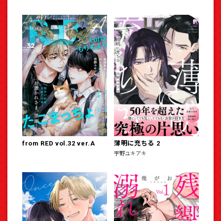
from RED vol.32 ver.A
薄明に充ちる 2
宇野ユキアキ