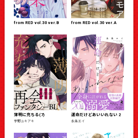
from RED vol.30 ver.B
from RED vol.30 ver.A
薄明に充ちる(7)
運命だけどあいいれない 2
宇野ユキアキ
永条エイ