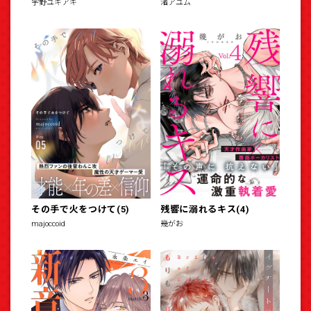
宇野ユキアキ
渚アユム
その手で火をつけて(5)
残響に溺れるキス(4)
majoccoid
幾がお