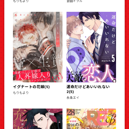
もりもより
宮田トヲル
イグナートの花嫁(5)
運命だけどあいいれない
2(5)
もりもより
永条エイ