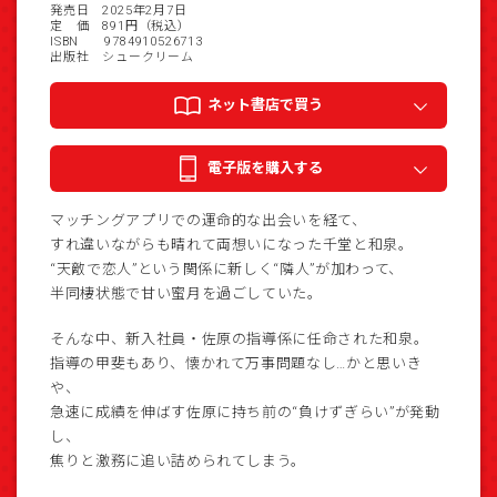
発売日 2025年2月7日
定 価 891円（税込）
ISBN 9784910526713
出版社 シュークリーム
ネット書店で買う
電子版を購入する
マッチングアプリでの運命的な出会いを経て、
すれ違いながらも晴れて両想いになった千堂と和泉。
“天敵で恋人”という関係に新しく“隣人”が加わって、
半同棲状態で甘い蜜月を過ごしていた。
そんな中、新入社員・佐原の指導係に任命された和泉。
指導の甲斐もあり、懐かれて万事問題なし…かと思いき
や、
急速に成績を伸ばす佐原に持ち前の“負けずぎらい”が発動
し、
焦りと激務に追い詰められてしまう。