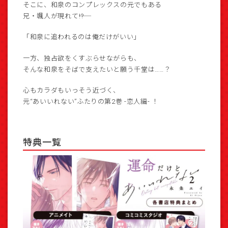
そこに、和泉のコンプレックスの元でもある
兄・颯人が現れて――!?
「和泉に追われるのは俺だけがいい」
一方、独占欲をくすぶらせながらも、
そんな和泉をそばで支えたいと願う千堂は……？
心もカラダもいっそう近づく、
元“あいいれない”ふたりの第2巻 -恋人編- ！
特典一覧