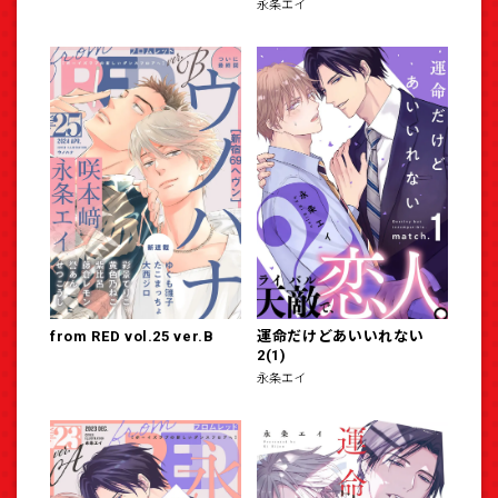
永条エイ
from RED vol.25 ver.B
運命だけどあいいれない
2(1)
永条エイ